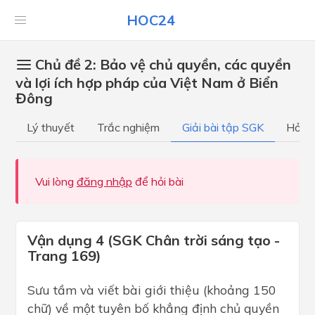
HOC24
Chủ đề 2: Bảo vệ chủ quyền, các quyền
và lợi ích hợp pháp của Việt Nam ở Biển
Đông
Lý thuyết
Trắc nghiệm
Giải bài tập SGK
Hỏi đ
Vui lòng
đăng nhập
để hỏi bài
Vận dụng 4 (SGK Chân trời sáng tạo -
Trang 169)
Sưu tầm và viết bài giới thiệu (khoảng 150
chữ) về một tuyên bố khẳng định chủ quyền