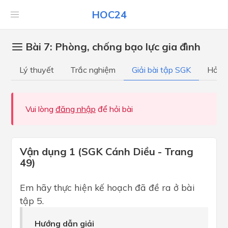
HOC24
Bài 7: Phòng, chống bạo lực gia đình
Lý thuyết
Trắc nghiệm
Giải bài tập SGK
Hỏi đ
Vui lòng
đăng nhập
để hỏi bài
Vận dụng 1 (SGK Cánh Diều - Trang
49)
Em hãy thực hiện kế hoạch đã đề ra ở bài
tập 5.
Hướng dẫn giải