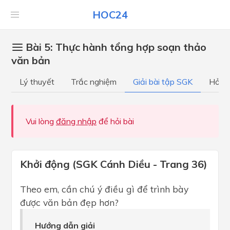
HOC24
Bài 5: Thực hành tổng hợp soạn thảo
văn bản
Lý thuyết
Trắc nghiệm
Giải bài tập SGK
Hỏi đ
Vui lòng
đăng nhập
để hỏi bài
Khởi động (SGK Cánh Diều - Trang 36)
Theo em, cần chú ý điều gì để trình bày
được văn bản đẹp hơn?
Hướng dẫn giải