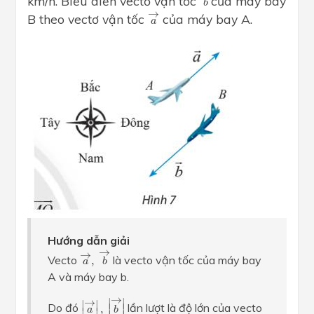
km/h. Biểu diễn vectơ vận tốc
của máy bay
b
a
→
→
B theo vectơ vận tốc
của máy bay A.
a
Hướng dẫn giải
a
→
,
b
→
→
→
Vecto
là vecto vận tốc của máy bay
,
a
b
A và máy bay b.
|
a
→
|
,
|
b
→
|
→
∣
∣
→
∣
∣
Do đó
lần lượt là độ lớn của vecto
∣
∣
,
a
b
∣
∣