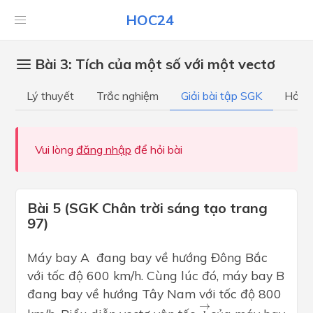
HOC24
Bài 3: Tích của một số với một vectơ
Lý thuyết
Trắc nghiệm
Giải bài tập SGK
Hỏi đ
Vui lòng
đăng nhập
để hỏi bài
Bài 5 (SGK Chân trời sáng tạo trang
97)
Máy bay A đang bay về hướng Đông Bắc
với tốc độ 600 km/h. Cùng lúc đó, máy bay B
đang bay về hướng Tây Nam với tốc độ 800
b
→
→