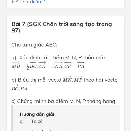
Thảo luận (1)
Bài 7 (SGK Chân trời sáng tạo trang
97)
Cho tam giác ABC:
a) Xác định các điểm M, N, P thỏa mãn:
M
B
→
=
1
2
B
C
→
,
A
N
→
=
3
N
B
→
,
C
P
→
=
P
A
→
−
−
→
−
−
→
−
−
→
−
−
→
−
−
→
−
−
→
1
=
,
=
3
,
=
M
B
B
C
A
N
N
B
C
P
P
A
2
M
N
→
,
M
P
→
−
−−
→
−
−
→
b) Biểu thị mỗi vectơ
theo hai vectơ
,
M
N
M
P
B
C
→
,
B
A
→
−
−
→
−
−
→
,
B
C
B
A
c) Chứng minh ba điểm M, N, P thẳng hàng
Hướng dẫn giải
a) Ta có:
M
B
→
=
1
2
B
C
→
⇒
M
B
→
B
C
→
−
−
→
−
−
→
−
−
→
−
−
→