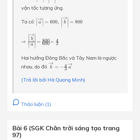
∣
∣
vận tốc tương ứng.
|
a
→
|
=
600
,
|
b
→
|
=
800
→
∣
∣
→
∣
∣
Ta có:
∣
∣
=
600
,
=
800
a
b
∣
∣
∣
∣
⇒
|
b
→
|
|
a
→
|
=
800
600
=
4
3
→
∣
∣
∣
∣
b
800
4
∣
∣
→
⇒
=
=
∣
∣
3
600
a
∣
∣
Hai hướng Đông Bắc và Tây Nam là ngược
b
→
=
−
4
3
a
→
→
→
4
nhau, do đó
=
−
b
a
3
(Trả lời bởi Hà Quang Minh)
Thảo luận (1)
Bài 6 (SGK Chân trời sáng tạo trang
97)