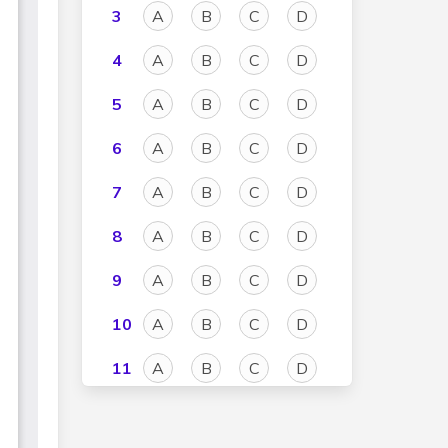
3
A
B
C
D
4
A
B
C
D
5
A
B
C
D
6
A
B
C
D
7
A
B
C
D
8
A
B
C
D
9
A
B
C
D
10
A
B
C
D
11
A
B
C
D
12
A
B
C
D