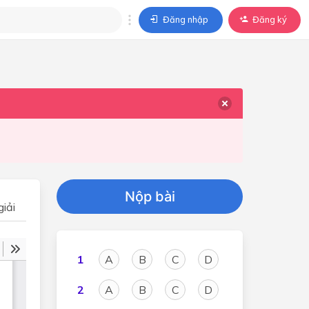
Đăng nhập
Đăng ký
trả lời
ả lời cho câu hỏi của
BÀI HỌC
Nộp bài
iải
1
A
B
C
D
2
A
B
C
D