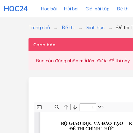
HOC24
Học bài
Hỏi bài
Giải bài tập
Đề thi
Trang chủ
Đề thi
Sinh học
Đề thi
LỚP HỌC
MÔN
Cảnh báo
Lớp 12
Bạn cần
đăng nhập
mới làm được đề thi này
Lớp 11
Lớp 10
Lớp 9
Lớp 8
Lớp 7
Lớp 6
Lớp 5