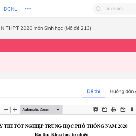
ĐGNL
 TN THPT 2020 môn Sinh học (Mã đề 213)
Tìm kiếm câu 
Tìm kiếm câu tr
 HỌC
CHỦ ĐỀ / CHƯƠNG
bạn
Đề thi
Hướng dẫn g