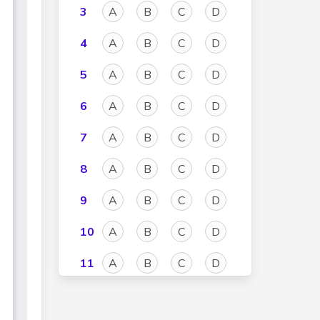
3
A
B
C
D
4
A
B
C
D
5
A
B
C
D
6
A
B
C
D
7
A
B
C
D
8
A
B
C
D
9
A
B
C
D
10
A
B
C
D
11
A
B
C
D
12
A
B
C
D