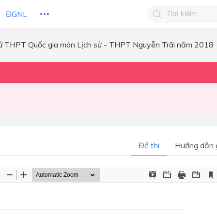
ĐGNL
hử THPT Quốc gia môn Lịch sử - THPT Nguyễn Trãi năm 2018
Tìm kiếm câu 
Tìm kiếm câu tr
 HỌC
CHỦ ĐỀ / CHƯƠNG
bạn
Đề thi
Hướng dẫn g