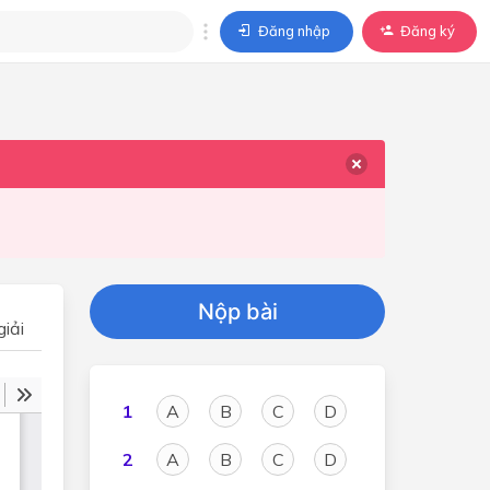
Đăng nhập
Đăng ký
trả lời
ả lời cho câu hỏi của
BÀI HỌC
Nộp bài
iải
1
A
B
C
D
2
A
B
C
D