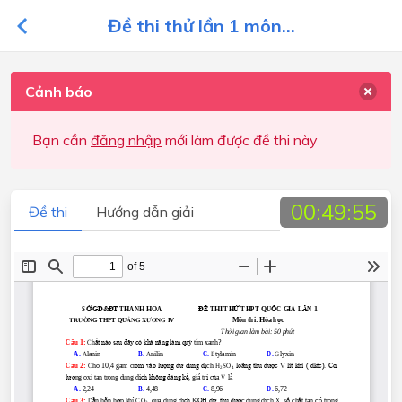
Đề thi thử lần 1 môn...
Cảnh báo
Bạn cần
đăng nhập
mới làm được đề thi này
00:49:55
Đề thi
Hướng dẫn giải