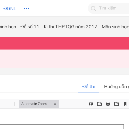
ĐGNL
minh họa - Đề số 11 - Kì thi THPTQG năm 2017 - Môn sinh học
Tìm kiếm câu 
Tìm kiếm câu tr
 HỌC
CHỦ ĐỀ / CHƯƠNG
bạn
Đề thi
Hướng dẫn g