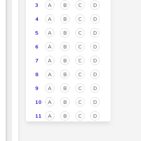
3
A
B
C
D
4
A
B
C
D
5
A
B
C
D
6
A
B
C
D
7
A
B
C
D
8
A
B
C
D
9
A
B
C
D
10
A
B
C
D
11
A
B
C
D
12
A
B
C
D