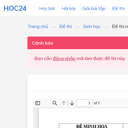
HOC24
Học bài
Hỏi bài
Giải bài tập
Đề thi
Trang chủ
Đề thi
Sinh học
Đề thi 
LỚP HỌC
MÔN
Cảnh báo
Lớp 12
Bạn cần
đăng nhập
mới làm được đề thi này
Lớp 11
Lớp 10
Lớp 9
Lớp 8
Lớp 7
Lớp 6
Lớp 5