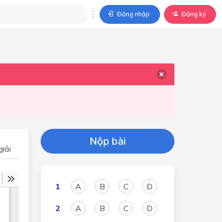
Đăng nhập
Đăng ký
trả lời
ả lời cho câu hỏi của
BÀI HỌC
Nộp bài
iải
1
A
B
C
D
2
A
B
C
D