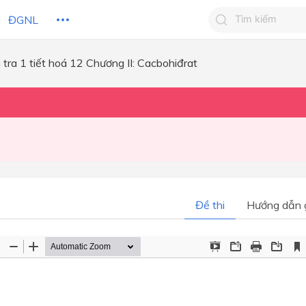
ĐGNL
 tra 1 tiết hoá 12 Chương II: Cacbohiđrat
Tìm kiếm câu 
Tìm kiếm câu tr
 HỌC
CHỦ ĐỀ / CHƯƠNG
bạn
Đề thi
Hướng dẫn g