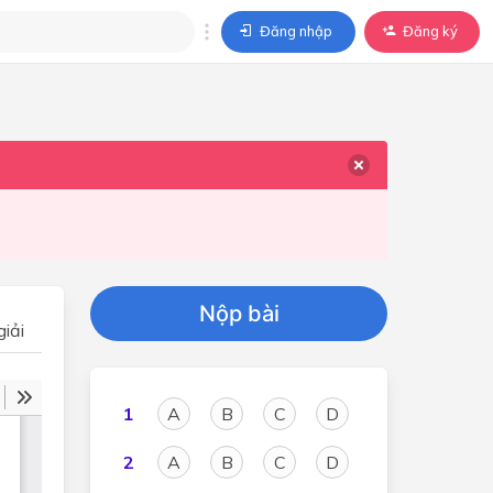
Đăng nhập
Đăng ký
trả lời
ả lời cho câu hỏi của
BÀI HỌC
Nộp bài
iải
1
A
B
C
D
2
A
B
C
D