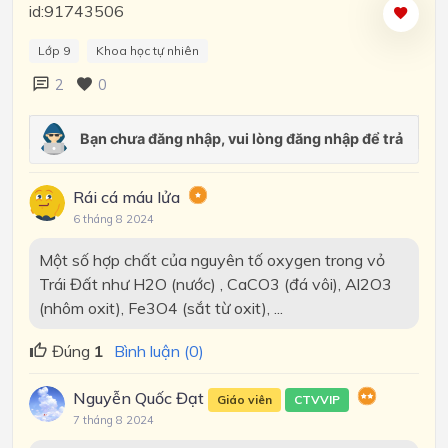
id:91743506
Lớp 9
Khoa học tự nhiên
2
0
Rái cá máu lửa
6 tháng 8 2024
Một số hợp chất của nguyên tố oxygen trong vỏ
Trái Đất như H2O (nước) , CaCO3 (đá vôi), Al2O3
(nhôm oxit), Fe3O4 (sắt từ oxit), ...
Đúng
1
Bình luận (0)
Nguyễn Quốc Đạt
Giáo viên
CTVVIP
7 tháng 8 2024