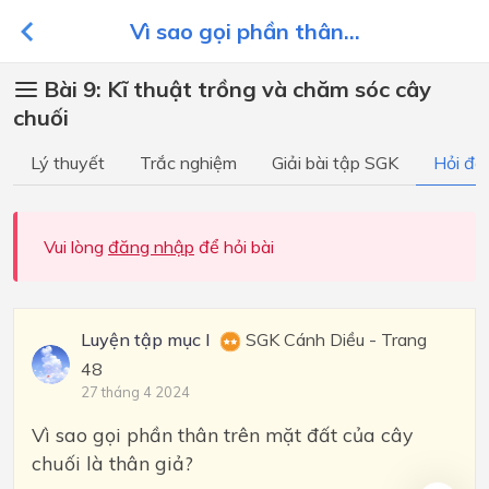
Vì sao gọi phần thân...
Bài 9: Kĩ thuật trồng và chăm sóc cây
chuối
Lý thuyết
Trắc nghiệm
Giải bài tập SGK
Hỏi đá
Vui lòng
đăng nhập
để hỏi bài
Luyện tập mục I
SGK Cánh Diều - Trang
48
27 tháng 4 2024
Vì sao gọi phần thân trên mặt đất của cây
chuối là thân giả?