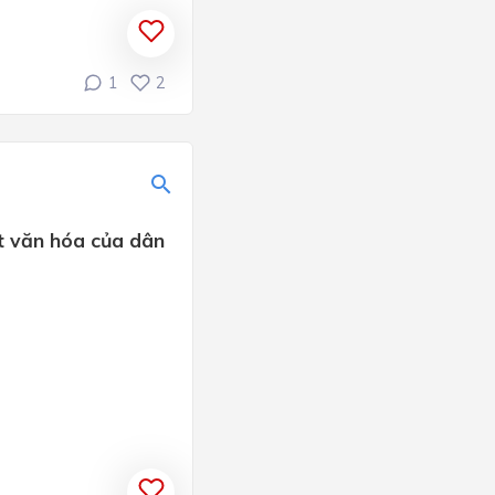
1
2
ét văn hóa của dân