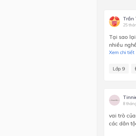
Trần 
25 thá
Tại sao lạ
nhiều nghề
Xem chi tiết
Lớp 9
Tinni
8 thán
vai trò của
các dân tộc