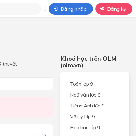
Đăng nhập
Đăng ký
i
ho câu hỏi của
BÀI HỌC
Khoá học trên OLM
ý thuyết
(olm.vn)
Toán lớp 9
Ngữ văn lớp 9
Tiếng Anh lớp 9
Vật lý lớp 9
Hoá học lớp 9