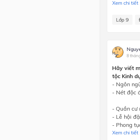
Xem chi tiết
Lớp 9
Nguye
8 thán
Hãy viết m
tộc Kinh d
- Ngôn ngữ
- Nét độc 
- Quần cư 
- Lễ hội đặ
- Phong tụ
Xem chi tiết