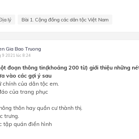
Địa lý
Bài 1. Cộng đồng các dân tộc Việt Nam
n Gia Bao Truong
g 9 2021 lúc 8:24
ột đoạn thông tin(khoảng 200 từ) giới thiệu những n
ựa vào các gợi ý sau
 chính của dân tộc em.
đáo của trang phục
nông thôn hay quần cư thành thị.
c trưng.
c tập quán điển hình