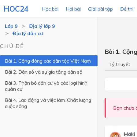
HOC24
Học bài
Hỏi bài
Giải bài tập
Đề thi
Lớp 9
Địa lý lớp 9
Địa lý dân cư
LỚP HỌC
MÔN
CHỦ ĐỀ
Bài 1. Cộn
Lớp 12
Bài 1. Cộng đồng các dân tộc Việt Nam
Lý thuyết
Lớp 11
Bài 2. Dân số và sự gia tăng dân số
Lớp 10
Bài 3. Phân bố dân cư và các loại hình
quần cư
Lớp 9
Bài 4. Lao động và việc làm. Chất lượng
Lớp 8
cuộc sống
Bạn chưa đ
Lớp 7
Lớp 6
Maki
Lớp 5