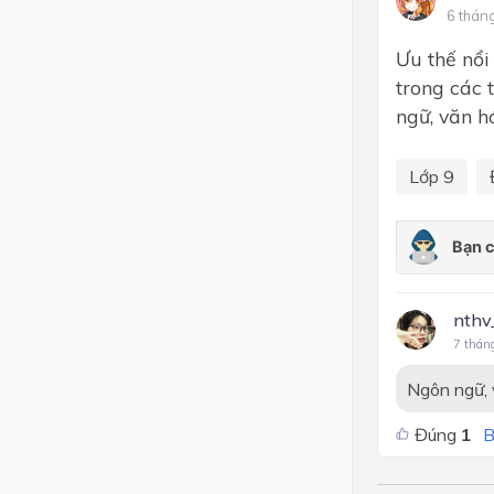
6 thán
Lớp 4
Ưu thế nổi
Lớp 3
trong các 
ngữ, văn h
Lớp 2
Lớp 1
Lớp 9
nthv
7 thán
Ngôn ngữ, 
Đúng
1
B