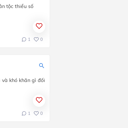
ân tộc thiểu số
1
0
 và khó khăn gì đối
1
0