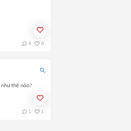
4
0
 như thế nào?
1
1