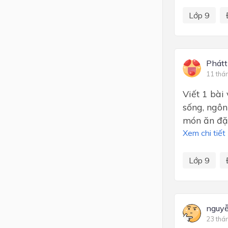
Lớp 9
Phát
11 thá
Viết 1 bài
sống, ngôn
món ăn đặc
Xem chi tiết
Lớp 9
nguyễ
23 thá