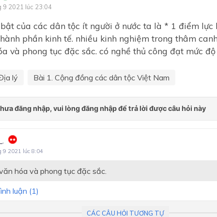
g 9 2021 lúc 23:04
 bật của các dân tộc ít người ở nước ta là * 1 điểm lự
thành phần kinh tế. nhiều kinh nghiệm trong thâm canh
óa và phong tục đặc sắc. có nghề thủ công đạt mức độ 
Địa lý
Bài 1. Cộng đồng các dân tộc Việt Nam
_.
g 9 2021 lúc 8:04
văn hóa và phong tục đặc sắc.
ình luận (
1
)
CÁC CÂU HỎI TƯƠNG TỰ