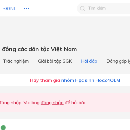
ĐGNL
Tìm kiếm câu trả lờ
Tìm kiếm câu trả lời c
 HỌC
CHỦ ĐỀ / CHƯƠNG
bạn
g đồng các dân tộc Việt Nam
Địa lý dân cư
Trắc nghiệm
Giải bài tập SGK
Hỏi đáp
Đóng góp l
Địa lý kinh tế
Sư phân hóa lãnh thổ
Hãy tham gia
nhóm Học sinh Hoc24OLM
ăng nhập. Vui lòng
đăng nhập
để hỏi bài