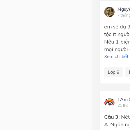
Nguy
7 thán
em sẽ dự đ
tộc ít ngườ
Nêu 1 biệ
mọi người 
Xem chi tiết
Lớp 9
I Am 
21 thá
Câu 3:
Nét 
A. Ngôn ng