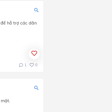
 để hỗ trợ các dân
1
0
 mặt.