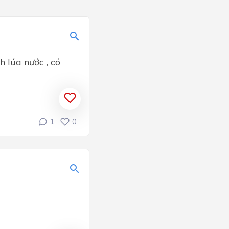
h lúa nước , có
1
0