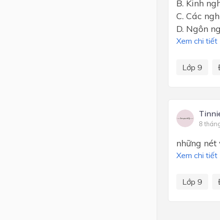
B. Kinh ng
C. Các ngh
D. Ngôn ng
Xem chi tiết
Lớp 9
Tinni
8 thán
những nét 
Xem chi tiết
Lớp 9