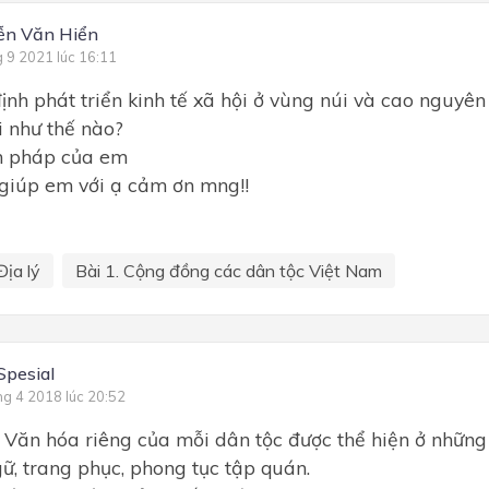
ễn Văn Hiển
g 9 2021 lúc 16:11
ịnh phát triển kinh tế xã hội ở vùng núi và cao nguyên
i như thế nào?
n pháp của em
giúp em với ạ cảm ơn mng!!
Địa lý
Bài 1. Cộng đồng các dân tộc Việt Nam
Spesial
ng 4 2018 lúc 20:52
Văn hóa riêng của mỗi dân tộc được thể hiện ở những
ữ, trang phục, phong tục tập quán.