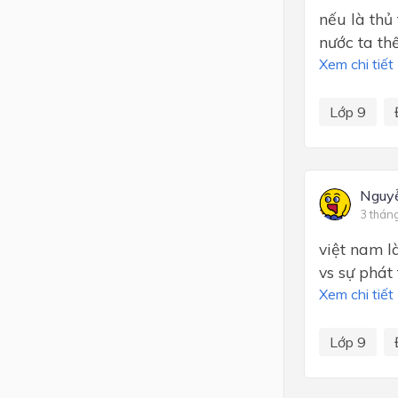
nếu là thủ
nước ta th
Xem chi tiết
Lớp 9
Nguy
3 thán
việt nam l
vs sự phát 
Xem chi tiết
Lớp 9