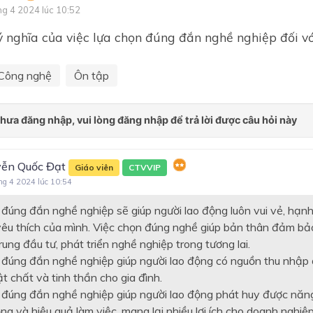
ng 4 2024 lúc 10:52
Chủ đề 3. KĨ THUẬT TRỒ
CHĂM SÓC MỘT SỐ LOẠI 
ý nghĩa của việc lựa chọn đúng đắn nghề nghiệp đối vớ
ĂN QUẢ PHỔ BIẾN
Chủ đề 4. NGÀNH NGHỀ L
Công nghệ
Ôn tập
QUAN ĐẾN TRỒNG CÂY Ă
QUẢ
CHẾ BIẾN THỰC PHẨM
Chủ đề 1. Chất dinh dưỡng 
toàn trong chế biến thực p
ễn Quốc Đạt
Giáo viên
CTVVIP
ng 4 2024 lúc 10:54
Chủ đề 2. Thực hành chế bi
thực phẩm
 đúng đắn nghề nghiệp sẽ giúp người lao động luôn vui vẻ, hạnh
yêu thích của mình. Việc chọn đúng nghề giúp bản thân đảm bả
Chủ đề 3. Ngành nghề liên 
đến chế biến thực phẩm
rung đầu tư, phát triển nghề nghiệp trong tương lai.
 đúng đắn nghề nghiệp giúp người lao động có nguồn thu nhập 
ĐỊNH HƯỚNG NGHỀ NGHI
t chất và tinh thần cho gia đình.
LẮP ĐẶT MẠNG ĐIỆN TR
 đúng đắn nghề nghiệp giúp người lao động phát huy được năn
NHÀ
ng và hiệu quả làm việc, mang lại nhiều lợi ích cho doanh nghiệp,