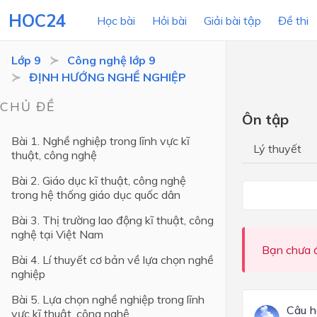
HOC24
Học bài
Hỏi bài
Giải bài tập
Đề thi
Lớp 9
Công nghệ lớp 9
ĐỊNH HƯỚNG NGHỀ NGHIỆP
LỚP HỌC
MÔN
CHỦ ĐỀ
Ôn tập
Lớp 12
Bài 1. Nghề nghiệp trong lĩnh vực kĩ
Lý thuyết
thuật, công nghệ
Lớp 11
Bài 2. Giáo dục kĩ thuật, công nghệ
Lớp 10
trong hệ thống giáo dục quốc dân
Lớp 9
Bài 3. Thị trường lao động kĩ thuật, công
nghệ tại Việt Nam
Lớp 8
Bạn chưa đ
Bài 4. Lí thuyết cơ bản về lựa chọn nghề
Lớp 7
nghiệp
Lớp 6
Bài 5. Lựa chọn nghề nghiệp trong lĩnh
Câu h
vực kĩ thuật, công nghệ
Lớp 5