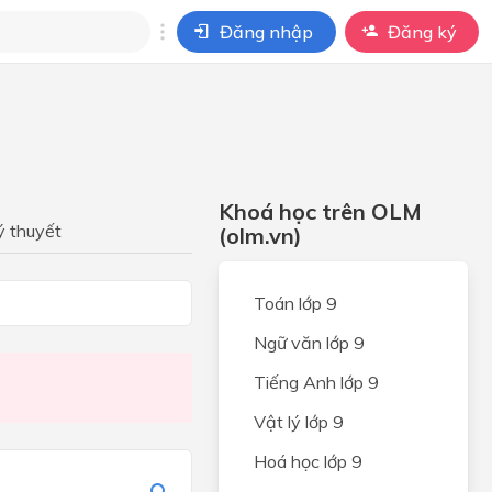
Đăng nhập
Đăng ký
i
ho câu hỏi của
BÀI HỌC
Khoá học trên OLM
ỆP
ý thuyết
(olm.vn)
ONG
Toán lớp 9
Ngữ văn lớp 9
UNG
Tiếng Anh lớp 9
PHÁP
Vật lý lớp 9
ỘT
Ổ
Hoá học lớp 9