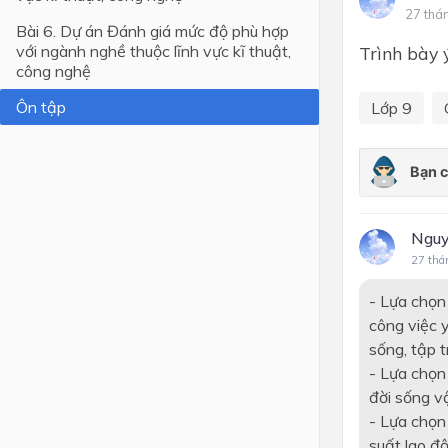
27 thá
Bài 6. Dự án Đánh giá mức độ phù hợp
Lớp 4
với ngành nghề thuộc lĩnh vực kĩ thuật,
Trình bày 
công nghệ
Lớp 3
Ôn tập
Lớp 2
Lớp 9
Lớp 1
Nguy
27 thá
- Lựa chọn
công việc 
sống, tập t
- Lựa chọn
đời sống vậ
- Lựa chọn
suất lao độ