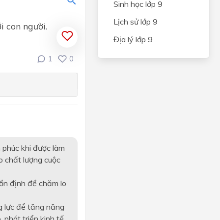
Sinh học lớp 9
NG VÀ
Lịch sử lớp 9
CÂY
i con người.
Địa lý lớp 9
IÊN
1
0
N
và an
hẩm
ến
 phúc khi được làm
o chất lượng cuộc
quan
ổn định để chăm lo
ỆP
ONG
g lực để tăng năng
 phát triển kinh tế