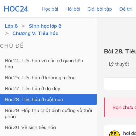
HOC24
Học bài
Hỏi bài
Giải bài tập
Đề thi
Lớp 8
Sinh học lớp 8
Chương V. Tiêu hóa
LỚP HỌC
MÔN
CHỦ ĐỀ
Bài 28. Tiê
Lớp 12
Bài 24. Tiêu hóa và các cơ quan tiêu
Lý thuyết
hóa
Lớp 11
Bài 25. Tiêu hóa ở khoang miệng
Lớp 10
Bài 27. Tiêu hóa ở dạ dày
Lớp 9
Bài 28. Tiêu hóa ở ruột non
Lớp 8
Bạn chưa đ
Bài 29. Hấp thụ chất dinh dưỡng và thải
Lớp 7
phân
Lớp 6
Bài 30. Vệ sinh tiêu hóa
hai d
Lớp 5