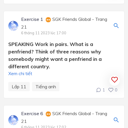
Exercise 1
SGK Friends Global - Trang
21
6 tháng 11 2023 lúc 17:00
SPEAKING Work in pairs. What is a
penfriend? Think of three reasons why
somebody might want a penfriend in a
different country.
Xem chi tiết
Lớp 11
Tiếng anh
1
0
Exercise 6
SGK Friends Global - Trang
21
6 tháng 11 2023 lúc 17:02