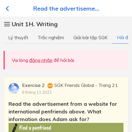
Read the advertiseme...
Unit 1H. Writing
Lý thuyết
Trắc nghiệm
Giải bài tập SGK
Hỏi đá
Vui lòng
đăng nhập
để hỏi bài
Exercise 2
SGK Friends Global - Trang 21
6 tháng 11 2023
Read the advertisement from a website for
international penfriends above. What
information does Adam ask for?