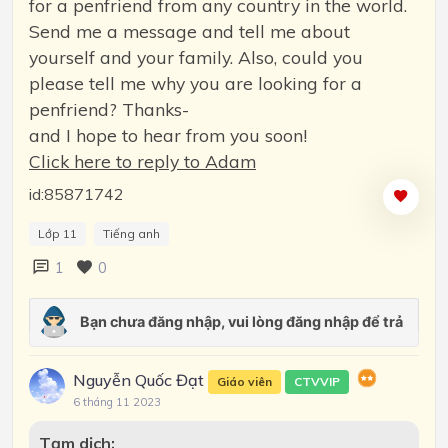
for a penfriend from any country in the world.
Send me a message and tell me about
yourself and your family. Also, could you
please tell me why you are looking for a
penfriend? Thanks-
and I hope to hear from you soon!
Click here to reply to Adam
id:85871742
Lớp 11
Tiếng anh
1
0
Nguyễn Quốc Đạt
Giáo viên
CTVVIP
6 tháng 11 2023
Tạm dịch: