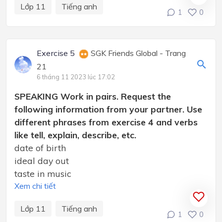
Lớp 11
Tiếng anh
1
0
Exercise 5
SGK Friends Global - Trang
21
6 tháng 11 2023 lúc 17:02
SPEAKING Work in pairs. Request the
following information from your partner. Use
different phrases from exercise 4 and verbs
like tell, explain, describe, etc.
date of birth
ideal day out
taste in music
Xem chi tiết
Lớp 11
Tiếng anh
1
0