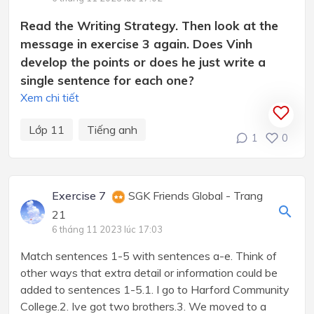
Read the Writing Strategy. Then look at the
message in exercise 3 again. Does Vinh
develop the points or does he just write a
single sentence for each one?
Xem chi tiết
Lớp 11
Tiếng anh
1
0
Exercise 7
SGK Friends Global - Trang
21
6 tháng 11 2023 lúc 17:03
Match sentences 1-5 with sentences a-e. Think of
other ways that extra detail or information could be
added to sentences 1-5.1. I go to Harford Community
College.2. Ive got two brothers.3. We moved to a