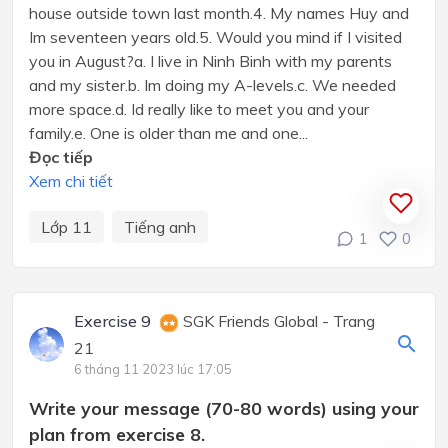
house outside town last month.4. My names Huy and
Im seventeen years old.5. Would you mind if I visited
you in August?a. I live in Ninh Binh with my parents
and my sister.b. Im doing my A-levels.c. We needed
more space.d. Id really like to meet you and your
family.e. One is older than me and one...
Đọc tiếp
Xem chi tiết
Lớp 11
Tiếng anh
1
0
Exercise 9
SGK Friends Global - Trang
21
6 tháng 11 2023 lúc 17:05
Write your message (70-80 words) using your
plan from exercise 8.