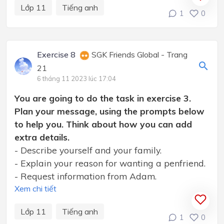
Lớp 11
Tiếng anh
1
0
Exercise 8
SGK Friends Global - Trang
21
6 tháng 11 2023 lúc 17:04
You are going to do the task in exercise 3.
Plan your message, using the prompts below
to help you. Think about how you can add
extra details.
- Describe yourself and your family.
- Explain your reason for wanting a penfriend.
- Request information from Adam.
Xem chi tiết
Lớp 11
Tiếng anh
1
0