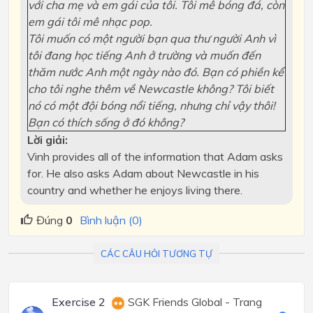
với cha mẹ và em gái của tôi. Tôi mê bóng đá, còn
em gái tôi mê nhạc pop.
Tôi muốn có một người bạn qua thư người Anh vì
tôi đang học tiếng Anh ở trường và muốn đến
thăm nước Anh một ngày nào đó. Bạn có phiền kể
cho tôi nghe thêm về Newcastle không? Tôi biết
nó có một đội bóng nổi tiếng, nhưng chỉ vậy thôi!
Bạn có thích sống ở đó không?
Lời giải:
Vinh provides all of the information that Adam asks
for. He also asks Adam about Newcastle in his
country and whether he enjoys living there.
Đúng
0
Bình luận (0)
CÁC CÂU HỎI TƯƠNG TỰ
Exercise 2
SGK Friends Global - Trang