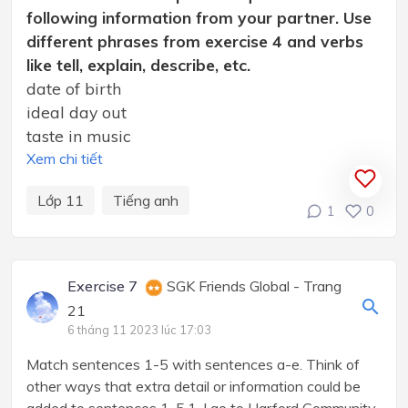
following information from your partner. Use
different phrases from exercise 4 and verbs
like tell, explain, describe, etc.
date of birth
ideal day out
taste in music
Xem chi tiết
Lớp 11
Tiếng anh
1
0
Exercise 7
SGK Friends Global - Trang
21
6 tháng 11 2023 lúc 17:03
Match sentences 1-5 with sentences a-e. Think of
other ways that extra detail or information could be