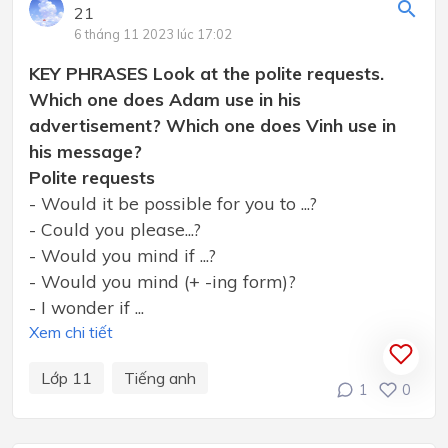
21
6 tháng 11 2023 lúc 17:02
KEY PHRASES Look at the polite requests.
Which one does Adam use in his
advertisement? Which one does Vinh use in
his message?
Polite requests
- Would it be possible for you to ...?
- Could you please...?
- Would you mind if ...?
- Would you mind (+ -ing form)?
- I wonder if ...
Xem chi tiết
Lớp 11
Tiếng anh
1
0