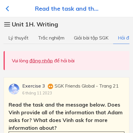
Read the task and th...
Unit 1H. Writing
Lý thuyết
Trắc nghiệm
Giải bài tập SGK
Hỏi đá
Vui lòng
đăng nhập
để hỏi bài
Exercise 3
SGK Friends Global - Trang 21
6 tháng 11 2023
Read the task and the message below. Does
Vinh provide all of the information that Adam
asks for? What does Vinh ask for more
information about?