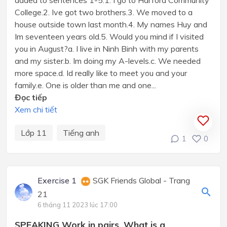
added to sentences 1-5.1. I go to Harford Community
College.2. Ive got two brothers.3. We moved to a
house outside town last month.4. My names Huy and
Im seventeen years old.5. Would you mind if I visited
you in August?a. I live in Ninh Binh with my parents
and my sister.b. Im doing my A-levels.c. We needed
more space.d. Id really like to meet you and your
family.e. One is older than me and one...
Đọc tiếp
Xem chi tiết
Lớp 11
Tiếng anh
1
0
Exercise 1
SGK Friends Global - Trang
21
6 tháng 11 2023 lúc 17:00
SPEAKING Work in pairs. What is a