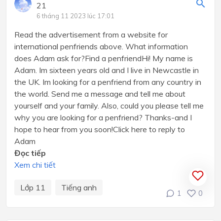
21
6 tháng 11 2023 lúc 17:01
Read the advertisement from a website for
international penfriends above. What information
does Adam ask for?Find a penfriendHi! My name is
Adam. Im sixteen years old and I live in Newcastle in
the UK. Im looking for a penfriend from any country in
the world. Send me a message and tell me about
yourself and your family. Also, could you please tell me
why you are looking for a penfriend? Thanks-and I
hope to hear from you soon!Click here to reply to
Adam
Đọc tiếp
Xem chi tiết
Lớp 11
Tiếng anh
1
0