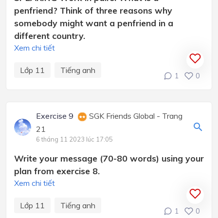
penfriend? Think of three reasons why
somebody might want a penfriend in a
different country.
Xem chi tiết
Lớp 11
Tiếng anh
1
0
Exercise 9
SGK Friends Global - Trang
21
6 tháng 11 2023 lúc 17:05
Write your message (70-80 words) using your
plan from exercise 8.
Xem chi tiết
Lớp 11
Tiếng anh
1
0