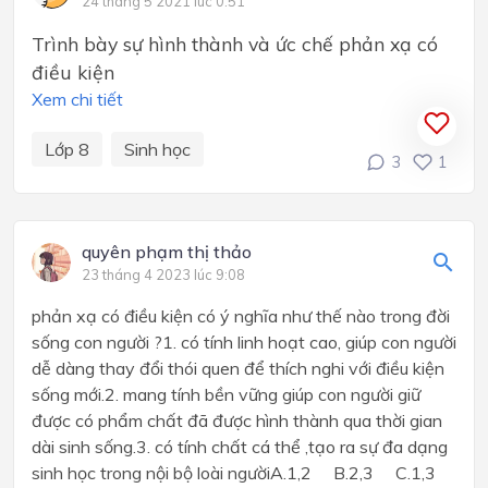
24 tháng 5 2021 lúc 0:51
Trình bày sự hình thành và ức chế phản xạ có
điều kiện
Xem chi tiết
Lớp 8
Sinh học
3
1
quyên phạm thị thảo
23 tháng 4 2023 lúc 9:08
phản xạ có điều kiện có ý nghĩa như thế nào trong đời
sống con người ?1. có tính linh hoạt cao, giúp con người
dễ dàng thay đổi thói quen để thích nghi với điều kiện
sống mới.2. mang tính bền vững giúp con người giữ
được có phẩm chất đã được hình thành qua thời gian
dài sinh sống.3. có tính chất cá thể ,tạo ra sự đa dạng
sinh học trong nội bộ loài ngườiA.1,2 B.2,3 C.1,3