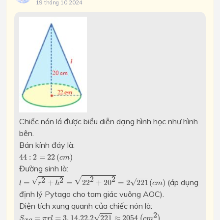
19 tháng 10 2024
Chiếc nón lá được biểu diễn dạng hình học như hình
bên.
Bán kính đáy là:
44
:
2
=
22
(
c
m
)
44
:
2
=
22
(
)
c
m
Đường sinh là:
l
=
r
2
+
h
2
=
22
2
+
20
2
=
2
221
(
c
m
)
√
2
2
√
2
2
(áp dụng
√
=
+
=
22
+
20
=
2
221
(
)
l
r
h
c
m
định lý Pytago cho tam giác vuông AOC).
Diện tích xung quanh của chiếc nón là:
S
x
q
=
π
r
l
=
3
,
14.22.2
221
≈
2054
(
c
m
2
)
2
√
=
=
3
,
14.22.2
221
≈
2054
(
)
S
π
r
l
c
m
x
q