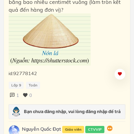
bằng bao nhiêu centimét vuông (làm tròn kết
quả đến hàng đơn vị)?
id:92778142
Lớp 9
Toán
1
0
Nguyễn Quốc Đạt
Giáo viên
CTVVIP