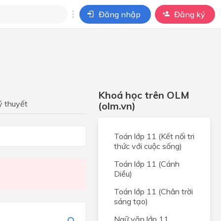
Đăng nhập
Đăng ký
i
ho câu hỏi của
BÀI HỌC
Khoá học trên OLM
fe
ý thuyết
(olm.vn)
Toán lớp 11 (Kết nối tri
thức với cuộc sống)
Toán lớp 11 (Cánh
am
Diều)
Toán lớp 11 (Chân trời
sáng tạo)
Ngữ văn lớp 11
age