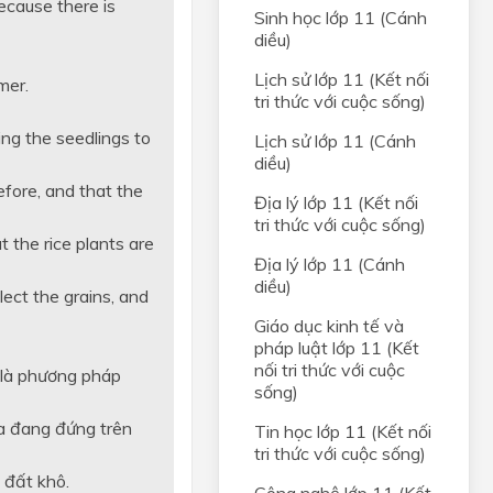
because there is
Sinh học lớp 11 (Cánh
diều)
Lịch sử lớp 11 (Kết nối
mer.
tri thức với cuộc sống)
ing the seedlings to
Lịch sử lớp 11 (Cánh
diều)
efore, and that the
Địa lý lớp 11 (Kết nối
tri thức với cuộc sống)
t the rice plants are
Địa lý lớp 11 (Cánh
diều)
lect the grains, and
Giáo dục kinh tế và
pháp luật lớp 11 (Kết
nối tri thức với cuộc
 là phương pháp
sống)
úa đang đứng trên
Tin học lớp 11 (Kết nối
tri thức với cuộc sống)
 đất khô.