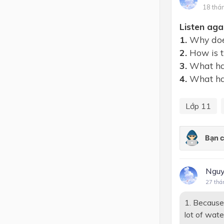
18 thá
Lớp 4
Listen aga
Lớp 3
1.
Why does
2.
How is th
Lớp 2
3.
What hap
Lớp 1
4.
What hap
Lớp 11
Nguy
27 thá
1. Because 
lot of wate