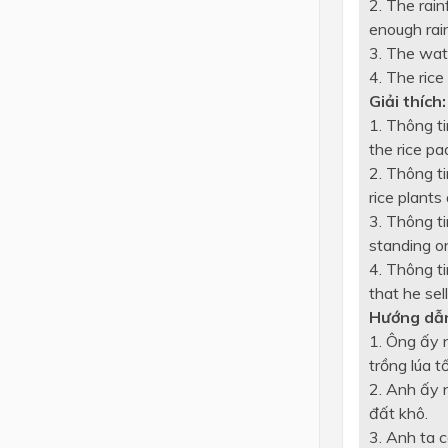
2. The rain
enough rain 
3. The wate
4. The rice
Giải thích:
1. Thông ti
the rice pa
2. Thông ti
rice plants
3. Thông ti
standing on
4. Thông ti
that he sel
Hướng dẫn
1. Ông ấy 
trồng lúa t
2. Anh ấy 
đất khô.
3. Anh ta 