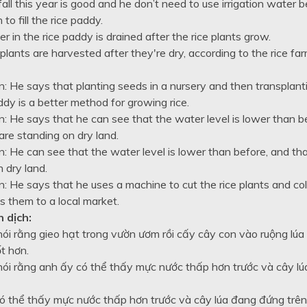
Unit 5: Technology
fall this year is good and he don’t need to use irrigation water 
to fill the rice paddy.
r in the rice paddy is drained after the rice plants grow.
 plants are harvested after they're dry, according to the rice far
n: He says that planting seeds in a nursery and then transplant
ddy is a better method for growing rice.
n: He says that he can see that the water level is lower than b
 are standing on dry land.
n: He can see that the water level is lower than before, and tha
 dry land.
n: He says that he uses a machine to cut the rice plants and col
ls them to a local market.
 dịch:
nói rằng gieo hạt trong vườn ươm rồi cấy cây con vào ruộng lúa
ốt hơn.
nói rằng anh ấy có thể thấy mực nước thấp hơn trước và cây l
có thể thấy mực nước thấp hơn trước và cây lúa đang đứng trên