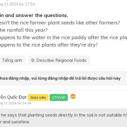
ng 11 2024 lúc 17:54
Unit 7: Education options fo
in and answer the questions.
school-leavers
n't the rice farmer plant seeds like other farmers?
Unit 8: Becoming independ
e rainfall this year?
Review 3
pens to the water in the rice paddy after the rice pl
pens to the rice plants after they're dry?
Unit 9: Social issues
Unit 10: The ecosystem
Tiếng anh
B. Describe Regional Foods
Review 4
Unit I: Introduction
Unit 1: Generations
ễn Quốc Đạt
Unit 2: Leisure time
Giáo viên
CTVVIP
ng 11 2024 lúc 14:34
Unit 3: Sustainable health
he says that planting seeds directly in the soil is not suitable f
Unit 4: Home
r and sunshine.