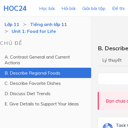
HOC24
Học bài
Hỏi bài
Giải bài tập
Đề thi
Lớp 11
Tiếng anh lớp 11
Unit 1: Food for Life
LỚP HỌC
MÔN
CHỦ ĐỀ
B. Describ
Lớp 12
A. Contrast General and Current
Lý thuyết
Actions
Lớp 11
B. Describe Regional Foods
Lớp 10
C. Describe Favorite Dishes
Lớp 9
D. Discuss Diet Trends
Lớp 8
Bạn chưa đ
E. Give Details to Support Your Ideas
Lớp 7
Lớp 6
Task 
Lớp 5