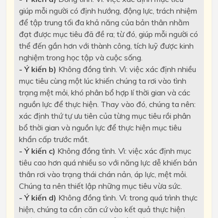
giúp mỗi người có định hướng, động lực, trách nhiệm
để tập trung tối đa khả năng của bản thân nhằm
đạt được mục tiêu đã đề ra; từ đó, giúp mỗi người có
thể đến gần hơn với thành công, tích luỹ được kinh
nghiệm trong học tập và cuộc sống.
- Ý kiến b)
Không đồng tình. Vì: việc xác định nhiều
mục tiêu cùng một lúc khiến chúng ta rơi vào tình
trạng mệt mỏi, khó phân bổ hợp lí thời gian và các
nguồn lực để thực hiện. Thay vào đó, chúng ta nên:
xác định thứ tự ưu tiên của từng mục tiêu rồi phân
bổ thời gian và nguồn lực để thực hiện mục tiêu
khẩn cấp trước mắt.
- Ý kiến c)
Không đồng tình. Vì: việc xác định mục
tiêu cao hơn quá nhiều so với năng lực dễ khiến bản
thân rơi vào trạng thái chán nản, áp lực, mệt mỏi.
Chúng ta nên thiết lập những mục tiêu vừa sức.
- Ý kiến d)
Không đồng tình. Vì: trong quá trình thực
hiện, chúng ta cần căn cứ vào kết quả thực hiện