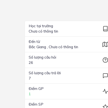
Lớp 4
Lớp 3
Lớp 2
Học tại trường
Chưa có thông tin
Lớp 1
Đến từ
Bắc Giang , Chưa có thông tin
Số lượng câu hỏi
26
Số lượng câu trả lời
7
Điểm GP
1
Điểm SP