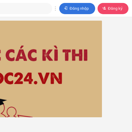
Đăng nhập
Đăng ký
trả lời
ả lời cho câu hỏi của
BÀI HỌC