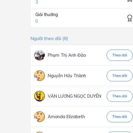
3
Giải thưởng
0
Người theo dõi (8)
Phạm Thị Anh Đào
Theo dõi
Nguyễn Hữu Thành
Theo dõi
VĂN LƯƠNG NGỌC DUYÊN
Theo dõi
Amanda Elizabeth
Theo dõi