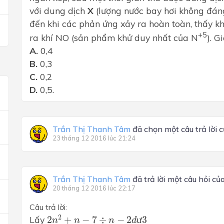
với dung dịch
X
(lượng nước bay hơi không đáng
đến khi các phản ứng xảy ra hoàn toàn, thấy k
+5
ra khí NO (sản phẩm khử duy nhất của N
). G
A.
0,4
B.
0,3
C.
0,2
D.
0,5.
Trần Thị Thanh Tâm
đã chọn một câu trả lời 
23 tháng 12 2016 lúc 21:24
Trần Thị Thanh Tâm
đã trả lời một câu hỏi củ
20 tháng 12 2016 lúc 22:17
Câu trả lời:
2
n
2
+
n
−
7
÷
n
−
2
d
ư
3
2
Lấy
2
+
−
7
÷
−
2
ư
3
n
n
n
d