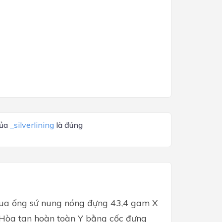
của
_silverlining
là đúng
ua ống sứ nung nóng đựng 43,4 gam X
. Hòa tan hoàn toàn Y bằng cốc đựng