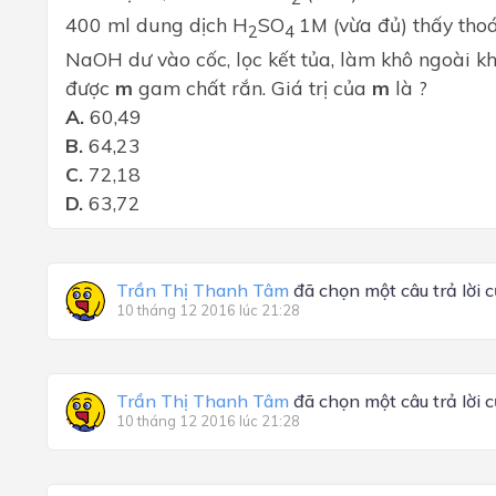
400 ml dung dịch H
SO
1
M (vừa đủ) thấy thoá
2
4
NaOH dư vào cốc, lọc kết tủa, làm khô ngoài kh
được
m
gam chất rắn. Giá trị của
m
là
?
A.
60,49
B.
64,23
C.
72,18
D.
63,72
Trần Thị Thanh Tâm
đã chọn một câu trả lời 
10 tháng 12 2016 lúc 21:28
Trần Thị Thanh Tâm
đã chọn một câu trả lời 
10 tháng 12 2016 lúc 21:28