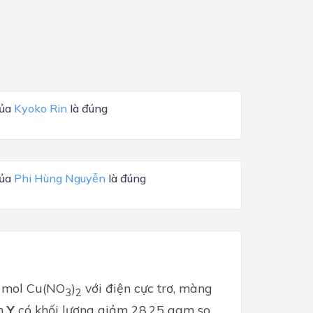
của
Kyoko Rin
là đúng
của
Phi Hùng Nguyễn
là đúng
x mol Cu(NO
)
với điện cực trơ, màng
3
2
ch
Y
có khối lượng giảm 28,25 gam so