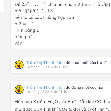
2
n
2
+
n
−
7
2
Để
2
+
−
7
chia hết cho n-2 thì n-2 là Ư(3)
n
n
±
1
,
±
3
mà Ư(3)là {
±
1
,
±
3
nên ta có các trường hợp sau
=
−
1
n-2
=
−
1
⇒
⇒
n bằng 1
tương tự
vậy
Trần Thị Thanh Tâm
đã chọn một câu trả lời 
16 tháng 12 2016 lúc 18:05
Trần Thị Thanh Tâm
đã đăng một câu hỏi
10 tháng 12 2016 lúc 21:40
Hỗn hợp X gồm Fe
O
và BaO. Dẫn khí
CO
đi q
2
3
thu được 1,344 lít khí C
O
(đktc) và chất rắn Y
2