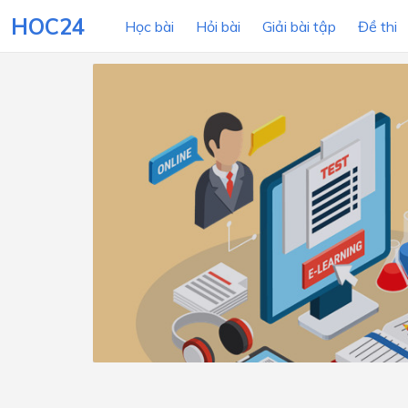
HOC24
Học bài
Hỏi bài
Giải bài tập
Đề thi
LỚP HỌC
MÔN
Lớp 12
Lớp 11
Lớp 10
Lớp 9
Lớp 8
Lớp 7
Lớp 6
Lớp 5