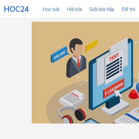
HOC24
Học bài
Hỏi bài
Giải bài tập
Đề thi
LỚP HỌC
MÔN
Lớp 12
Lớp 11
Lớp 10
Lớp 9
Lớp 8
Lớp 7
Lớp 6
Lớp 5