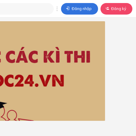
Đăng nhập
Đăng ký
trả lời
ả lời cho câu hỏi của
BÀI HỌC