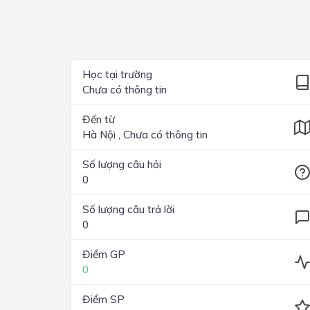
Lớp 4
Lớp 3
Lớp 2
Học tại trường
Chưa có thông tin
Lớp 1
Đến từ
Hà Nội , Chưa có thông tin
Số lượng câu hỏi
0
Số lượng câu trả lời
0
Điểm GP
0
Điểm SP