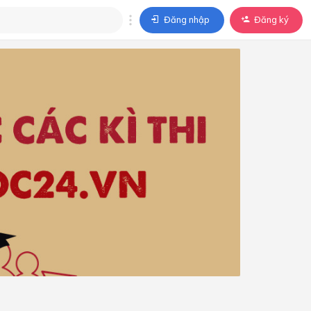
Đăng nhập
Đăng ký
trả lời
ả lời cho câu hỏi của
BÀI HỌC