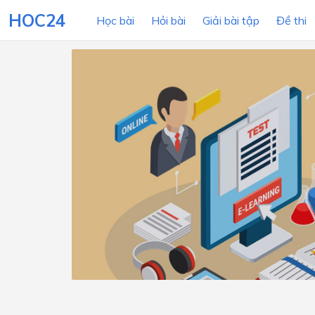
HOC24
Học bài
Hỏi bài
Giải bài tập
Đề thi
LỚP HỌC
MÔN
Lớp 12
Lớp 11
Lớp 10
Lớp 9
Lớp 8
Lớp 7
Lớp 6
Lớp 5