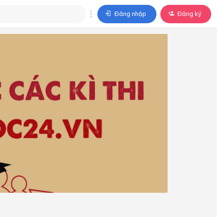
Đăng nhập
Đăng ký
trả lời
ả lời cho câu hỏi của
BÀI HỌC