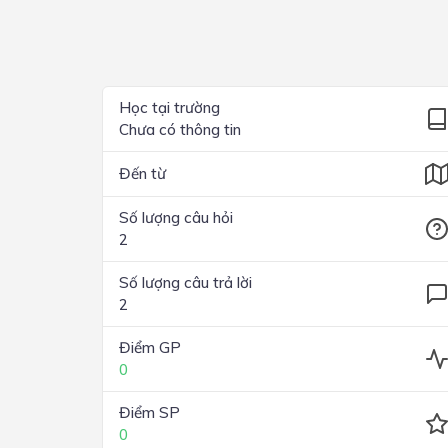
Lớp 4
Lớp 3
Lớp 2
Học tại trường
Chưa có thông tin
Lớp 1
Đến từ
Số lượng câu hỏi
2
Số lượng câu trả lời
2
Điểm GP
0
Điểm SP
0