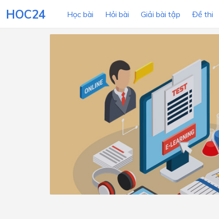
HOC24
Học bài
Hỏi bài
Giải bài tập
Đề thi
LỚP HỌC
MÔN
Lớp 12
Lớp 11
Lớp 10
Lớp 9
Lớp 8
Lớp 7
Lớp 6
Lớp 5