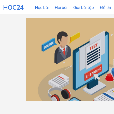
HOC24
Học bài
Hỏi bài
Giải bài tập
Đề thi
LỚP HỌC
MÔN
Lớp 12
Lớp 11
Lớp 10
Lớp 9
Lớp 8
Lớp 7
Lớp 6
Lớp 5