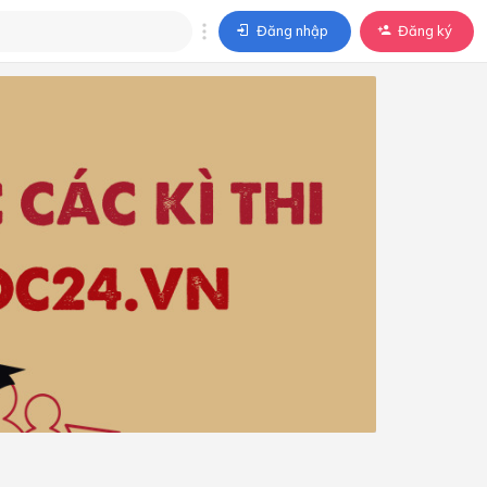
Đăng nhập
Đăng ký
trả lời
ả lời cho câu hỏi của
BÀI HỌC