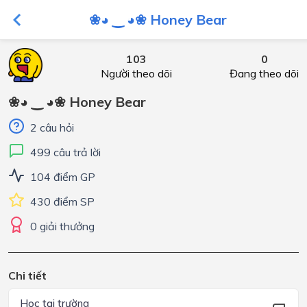
❀◕ ‿ ◕❀ Honey Bear
103
0
Người theo dõi
Đang theo dõi
❀◕ ‿ ◕❀ Honey Bear
2 câu hỏi
499 câu trả lời
104 điểm GP
430 điểm SP
0 giải thưởng
Chi tiết
Học tại trường