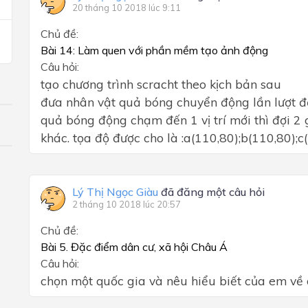
20 tháng 10 2018 lúc 9:11
Chủ đề:
Bài 14: Làm quen với phần mềm tạo ảnh động
Câu hỏi:
tạo chương trình scracht theo kịch bản sau
đưa nhân vật quả bóng chuyển động lần lượt đến
quả bóng động chạm đến 1 vị trí mới thì đợi 2 
khác. tọa độ được cho là :a(110,80);b(110,80);c
Lý Thị Ngọc Giàu
đã đăng một câu hỏi
2 tháng 10 2018 lúc 20:57
Chủ đề:
Bài 5. Đặc điểm dân cư, xã hội Châu Á
Câu hỏi:
chọn một quốc gia và nêu hiểu biết của em về