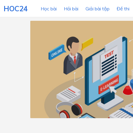
HOC24
Học bài
Hỏi bài
Giải bài tập
Đề thi
LỚP HỌC
MÔN
Lớp 12
Lớp 11
Lớp 10
Lớp 9
Lớp 8
Lớp 7
Lớp 6
Lớp 5