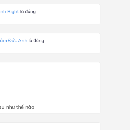
nh Right
là đúng
ầm Đức Anh
là đúng
hau như thế nào