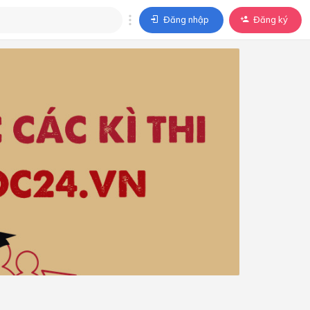
Đăng nhập
Đăng ký
trả lời
ả lời cho câu hỏi của
BÀI HỌC