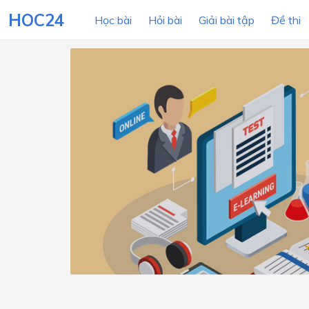
HOC24
Học bài
Hỏi bài
Giải bài tập
Đề thi
LỚP HỌC
MÔN
Lớp 12
Lớp 11
Lớp 10
Lớp 9
Lớp 8
Lớp 7
Lớp 6
Lớp 5