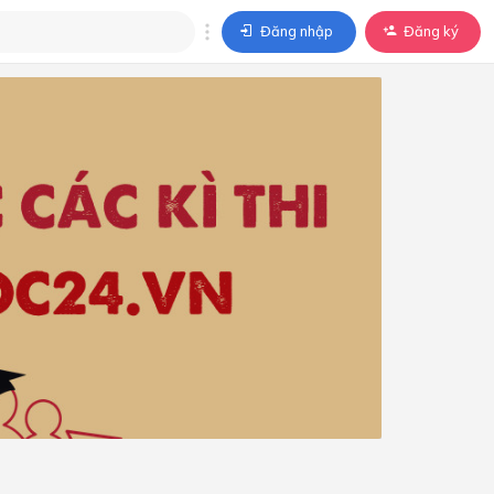
Đăng nhập
Đăng ký
trả lời
ả lời cho câu hỏi của
BÀI HỌC