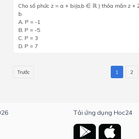
Cho số phức z = a + bi(a,b ∈ ℝ ) thỏa mãn z + 2 +
b
A. P = -1
B. P = -5
C. P = 3
D. P = 7
Trước
1
2
026
Tải ứng dụng Hoc24