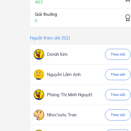
463
Giải thưởng
0
Người theo dõi (52)
Dorah Kim
Theo dõi
Nguyễn Lâm Anh
Theo dõi
Phùng Thị Minh Nguyệt
Theo dõi
Nhoc'sutu Tran
Theo dõi