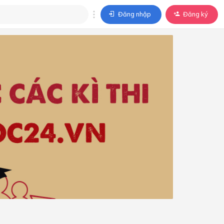
Đăng nhập
Đăng ký
trả lời
ả lời cho câu hỏi của
BÀI HỌC