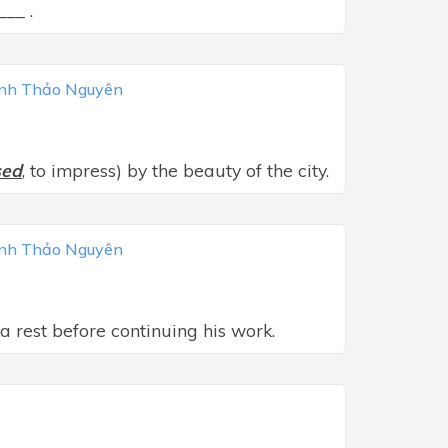
___ .
ịnh Thảo Nguyên
sed
, to impress) by the beauty of the city.
ịnh Thảo Nguyên
a rest before continuing his work.