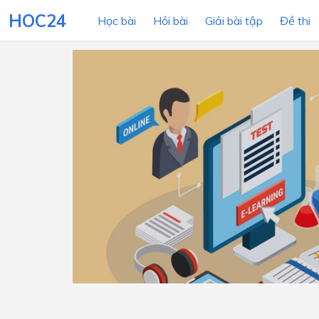
HOC24
Học bài
Hỏi bài
Giải bài tập
Đề thi
LỚP HỌC
MÔN
Lớp 12
Lớp 11
Lớp 10
Lớp 9
Lớp 8
Lớp 7
Lớp 6
Lớp 5