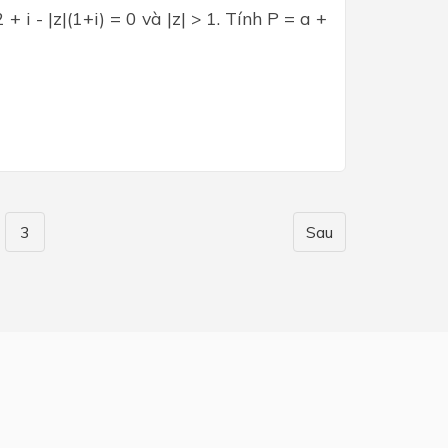
 i - |z|(1+i) = 0 và |z| > 1. Tính P = a +
3
Sau