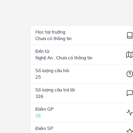
Lớp 4
Lớp 3
Lớp 2
Học tại trường
Chưa có thông tin
Lớp 1
Đến từ
Nghệ An , Chưa có thông tin
Số lượng câu hỏi
25
Số lượng câu trả lời
326
Điểm GP
28
Điểm SP