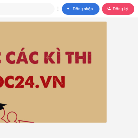
Đăng nhập
Đăng ký
trả lời
ả lời cho câu hỏi của
BÀI HỌC