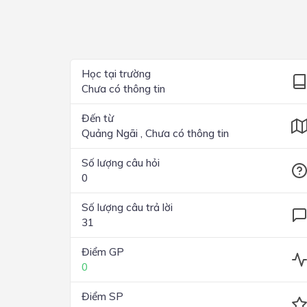
Lớp 4
Lớp 3
Lớp 2
Học tại trường
Chưa có thông tin
Lớp 1
Đến từ
Quảng Ngãi , Chưa có thông tin
Số lượng câu hỏi
0
Số lượng câu trả lời
31
Điểm GP
0
Điểm SP