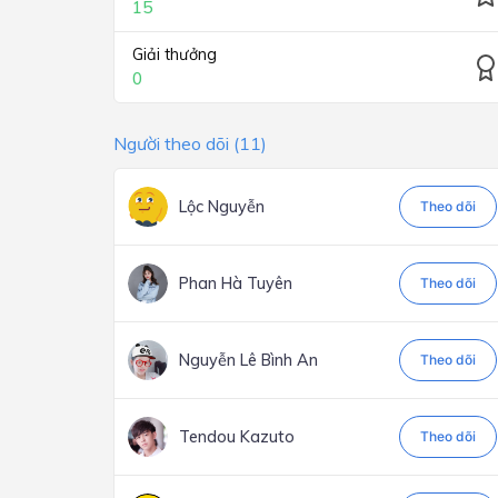
15
Giải thưởng
0
Người theo dõi (11)
Lộc Nguyễn
Theo dõi
Phan Hà Tuyên
Theo dõi
Nguyễn Lê Bình An
Theo dõi
Tendou Kazuto
Theo dõi