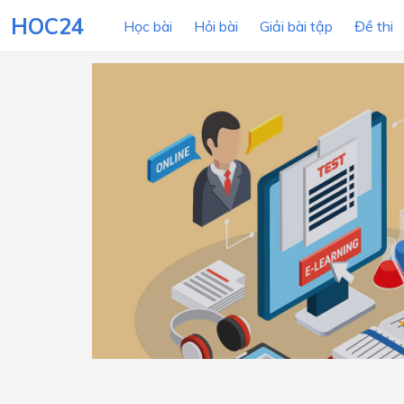
HOC24
Học bài
Hỏi bài
Giải bài tập
Đề thi
LỚP HỌC
MÔN
Lớp 12
Lớp 11
Lớp 10
Lớp 9
Lớp 8
Lớp 7
Lớp 6
Lớp 5