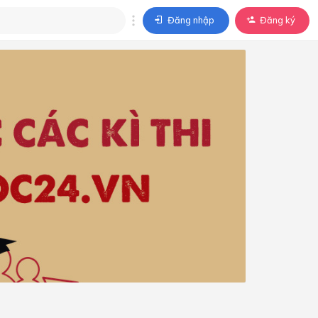
Đăng nhập
Đăng ký
trả lời
ả lời cho câu hỏi của
BÀI HỌC