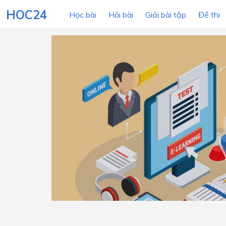
HOC24
Học bài
Hỏi bài
Giải bài tập
Đề thi
LỚP HỌC
MÔN
Lớp 12
Lớp 11
Lớp 10
Lớp 9
Lớp 8
Lớp 7
Lớp 6
Lớp 5