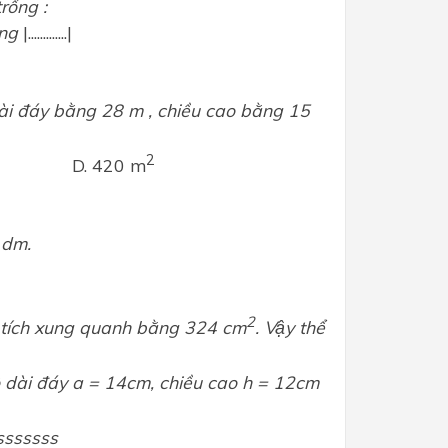
rống :
̀ng
|.............|
dài đáy bằng 28 m , chiều cao bằng 15
2
D. 420 m
.%
2 dm.
2
̣n tích xung quanh bằng 324 cm
. Vậy thể
ộ dài đáy a = 14cm, chiều cao h = 12cm
ssssssss