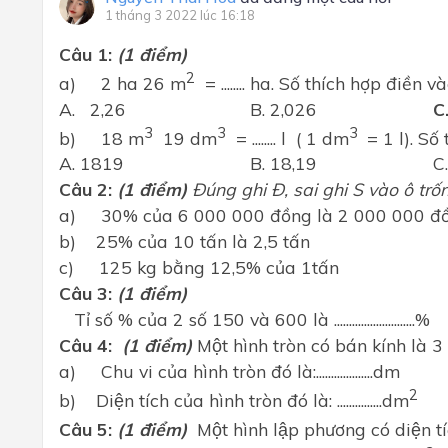
1 tháng 3 2022 lúc 16:18
Câu 1:
(1 điểm)
2
a) 2 ha 26 m
= ........ ha. Số thích hợp điền v
A. 2,26
B. 2,026
C
3
3
3
b) 18 m
19 dm
= ........ l ( 1 dm
= 1 l). Số 
A. 1819
B. 18,19
C
Câu 2
:
(1 điểm)
Đúng ghi Đ, sai ghi S vào ô trố
a) 30% của 6 000 000 đồng là 2 000 000 đô
b) 25% của 10 tấn là 2,5 tấn
c) 125 kg bằng 12,5% của 1tấn
Câu 3
:
(1 điểm)
Tỉ số % của 2 số 150 và 600 là .........................
Câu 4
:
(1 điểm)
Một hình tròn có bán kính là 
a) Chu vi của hình tròn đó là:...................dm
2
b) Diện tích của hình tròn đó là: ...............dm
Câu 5:
(1 điểm)
Một hình lập phương có diện