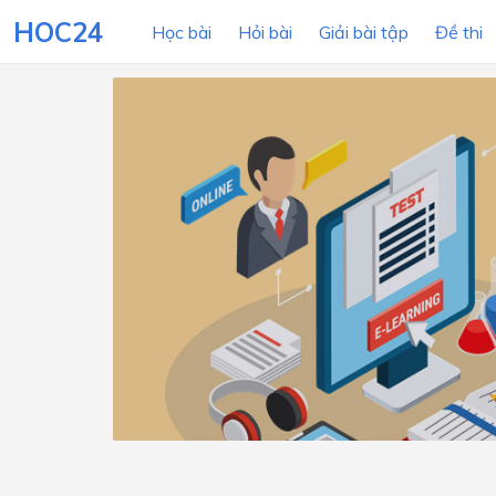
HOC24
Học bài
Hỏi bài
Giải bài tập
Đề thi
LỚP HỌC
MÔN
Lớp 12
Lớp 11
Lớp 10
Lớp 9
Lớp 8
Lớp 7
Lớp 6
Lớp 5