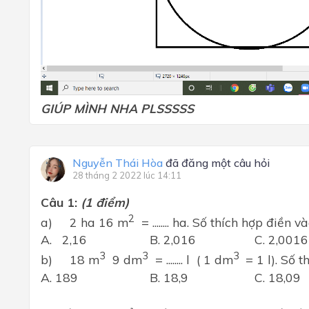
GIÚP MÌNH NHA PLSSSSS
Nguyễn Thái Hòa
đã đăng một câu hỏi
28 tháng 2 2022 lúc 14:11
Câu 1:
(1 điểm)
2
a) 2 ha 16 m
= ........ ha. Số thích hợp điền v
A. 2,16
B. 2,016
C. 2,0016
3
3
3
b) 18 m
9 dm
= ........ l ( 1 dm
= 1 l). Số th
A. 189
B. 18,9
C. 18,09