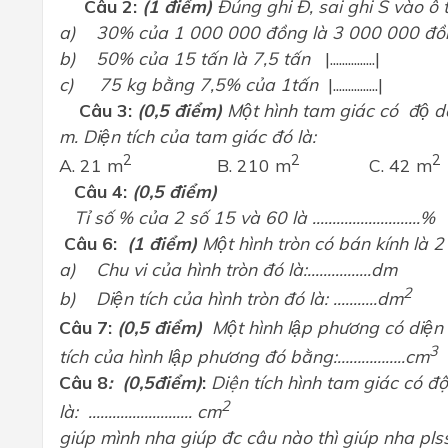
Câu 2:
(1 điểm)
Đúng ghi Đ, sai ghi S vào ô t
a)
30% của 1 000 000 đồng là 3 000 000 đô
b)
50% của 15 tấn là 7,5 tấn
|...............|
c)
75 kg bằng 7,5% của 1tấn
|...............|
Câu 3:
(0,5 điểm)
Một hình tam giác có độ 
m. Diện tích của tam giác đó là:
2
2
2
A. 21 m
B. 210 m
C. 42 m
Câu 4:
(0,5 điểm)
Tỉ số % của 2 số 15 và 60 là ..........................
Câu 6:
(1 điểm)
Một hình tròn có bán kính là 
a)
Chu vi của hình tròn đó là:................dm
2
b)
Diện tích của hình tròn đó là: ...........dm
Câu 7:
(0,5 điểm)
Một hình lập phương có diê
3
tích của hình lập phương đó bằng:……………..cm
Câu 8
:
(0,5điểm)
:
Diện tích hình tam giác có đ
2
là: .......................... cm
giúp mình nha giúp đc câu nào thì giúp nha pl