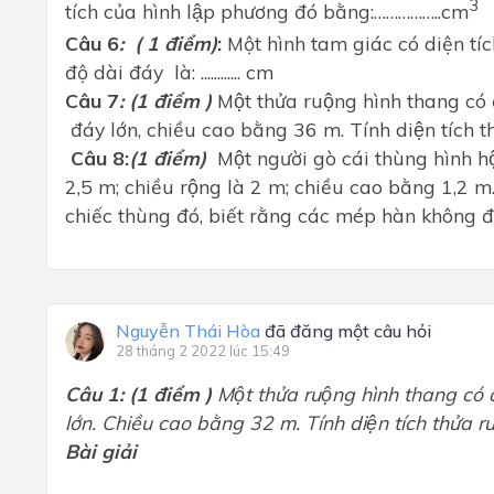
3
tích của hình lập phương đó bằng:……………..cm
Câu 6
:
( 1 điểm)
:
Một
hình tam giác có diện tí
độ dài đáy là: ............ cm
Câu 7
: (1 điểm )
Một thửa ruộng hình thang co
đáy lớn, chiều cao bằng 36 m. Tính diện tích t
Câu 8:
(1 điểm)
Một người gò cái thùng hình h
2,5 m; chiều rộng là 2 m; chiều cao bằng 1,2 m. 
chiếc thùng đó, biết rằng các mép hàn không đ
Nguyễn Thái Hòa
đã đăng một câu hỏi
28 tháng 2 2022 lúc 15:49
Câu 1
: (1 điểm )
Một thửa ruộng hình thang có
lớn. Chiều cao bằng 32 m. Tính diện tích thửa r
Bài giải