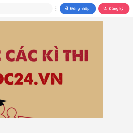
Đăng nhập
Đăng ký
trả lời
ả lời cho câu hỏi của
BÀI HỌC