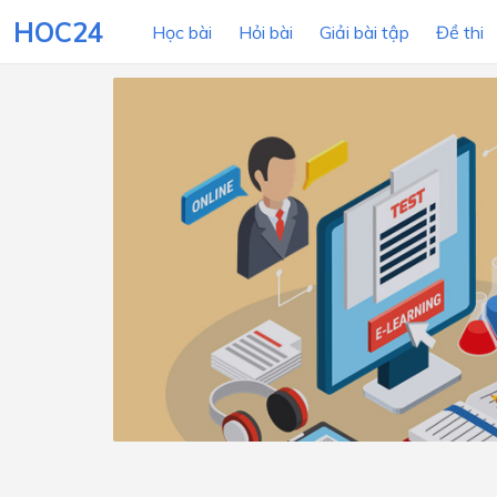
HOC24
Học bài
Hỏi bài
Giải bài tập
Đề thi
LỚP HỌC
MÔN
Lớp 12
Lớp 11
Lớp 10
Lớp 9
Lớp 8
Lớp 7
Lớp 6
Lớp 5