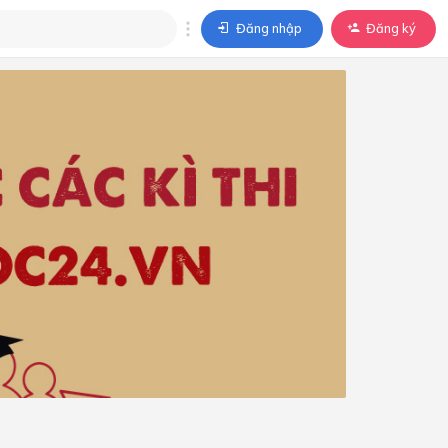
Đăng nhập
Đăng ký
trả lời
ả lời cho câu hỏi của
BÀI HỌC