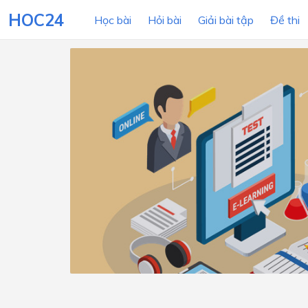
HOC24
Học bài
Hỏi bài
Giải bài tập
Đề thi
LỚP HỌC
MÔN
Lớp 12
Lớp 11
Lớp 10
Lớp 9
Lớp 8
Lớp 7
Lớp 6
Lớp 5