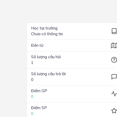
Lớp 4
Lớp 3
Lớp 2
Học tại trường
Chưa có thông tin
Lớp 1
Đến từ
Số lượng câu hỏi
1
Số lượng câu trả lời
0
Điểm GP
0
Điểm SP
0