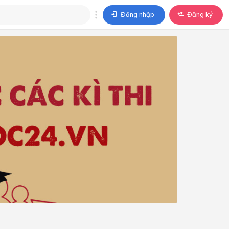
Đăng nhập
Đăng ký
trả lời
ả lời cho câu hỏi của
BÀI HỌC