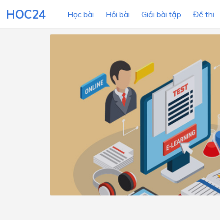
HOC24
Học bài
Hỏi bài
Giải bài tập
Đề thi
LỚP HỌC
MÔN
Lớp 12
Lớp 11
Lớp 10
Lớp 9
Lớp 8
Lớp 7
Lớp 6
Lớp 5