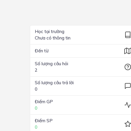
Lớp 4
Lớp 3
Lớp 2
Học tại trường
Chưa có thông tin
Lớp 1
Đến từ
Số lượng câu hỏi
2
Số lượng câu trả lời
0
Điểm GP
0
Điểm SP
0