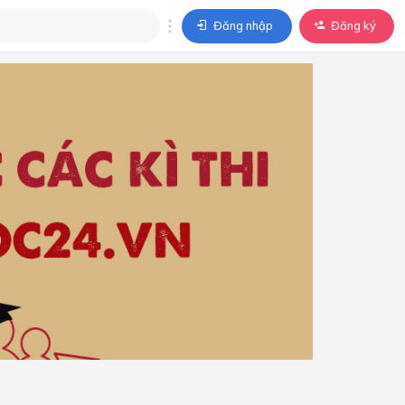
Đăng nhập
Đăng ký
trả lời
ả lời cho câu hỏi của
BÀI HỌC