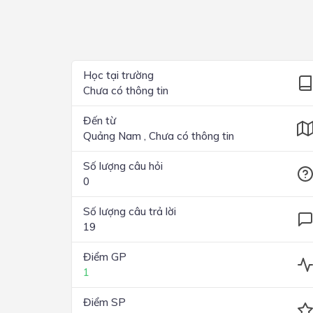
Lớp 4
Lớp 3
Lớp 2
Học tại trường
Chưa có thông tin
Lớp 1
Đến từ
Quảng Nam , Chưa có thông tin
Số lượng câu hỏi
0
Số lượng câu trả lời
19
Điểm GP
1
Điểm SP