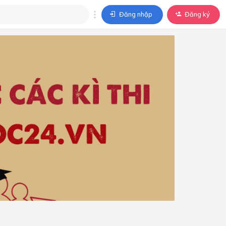
Đăng nhập
Đăng ký
trả lời
ả lời cho câu hỏi của
BÀI HỌC