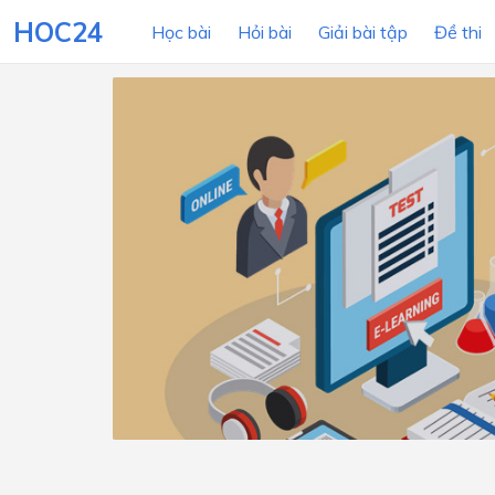
HOC24
Học bài
Hỏi bài
Giải bài tập
Đề thi
LỚP HỌC
MÔN
Lớp 12
Lớp 11
Lớp 10
Lớp 9
Lớp 8
Lớp 7
Lớp 6
Lớp 5