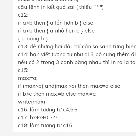
câu lệnh in kết quả sai ( thiếu " ' ")
c12:
if a>b then { a lớn hơn b } else
if a<b then { a nhỏ hơn b } else
{ a bằng b }
c13: dễ nhưng hơi dài chỉ cần so sánh từng biến
c14: bạn viết tương tự như c13 bổ sung thêm đ
nếu có 2 trong 3 cạnh bằng nhau thì in ra là t
c15:
max:=a;
if (max>b) and(max >c) then max:=a else
if b>c then max:=b else max:=c;
write(max)
c16: làm tương tự c4,5,6
c17: bx+x+0 ???
c18: làm tương tự c16