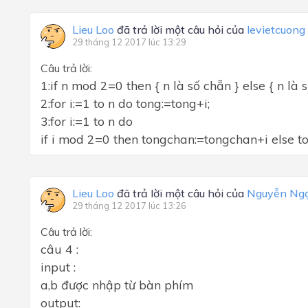
Lieu Loo
đã trả lời một câu hỏi của
levietcuong
29 tháng 12 2017 lúc 13:29
Câu trả lời:
1:if n mod 2=0 then { n là số chẵn } else { n là số
2:for i:=1 to n do tong:=tong+i;
3:for i:=1 to n do
if i mod 2=0 then tongchan:=tongchan+i else to
Lieu Loo
đã trả lời một câu hỏi của
Nguyễn Ng
29 tháng 12 2017 lúc 13:26
Câu trả lời:
câu 4 :
input :
a,b được nhập từ bàn phím
output: