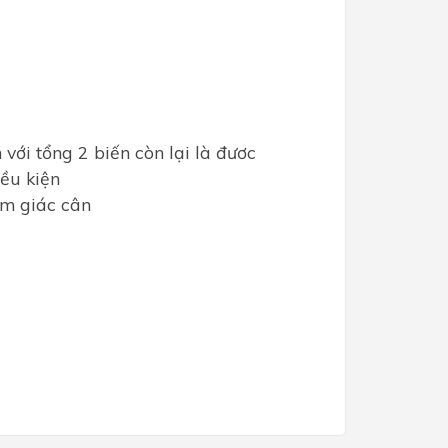
 với tổng 2 biến còn lại là đươc
iều kiện
am giác cân