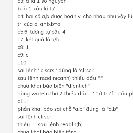
c3: a là 1 số nguyên
b là 1 xâu kí tự
c4: hai số a,b được hoán vị cho nhau như vậy l
trị của a. a=b,b=a
c5,6: tương tự câu 4
c7: kết quả là:a/b
c8: 1
c9: c
c10:
sai lệnh ' clscrs ' đúng là 'clrscr;
sau lệnh readln(canh) thiếu dấu ";"
chưa khai báo biến "dientich"
dòng writeln thứ 2 thiếu dấu " ' " ở trước dấu p
c11:
phần khai báo sai chỗ "a.b" đúng là "a,b"
sai lệnh clrscr;
thiếu ";" sau lệnh readln(b)
chưa khai báo biến tổng