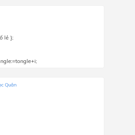
 lẻ };
ngle:=tongle+i;
ọc Quân