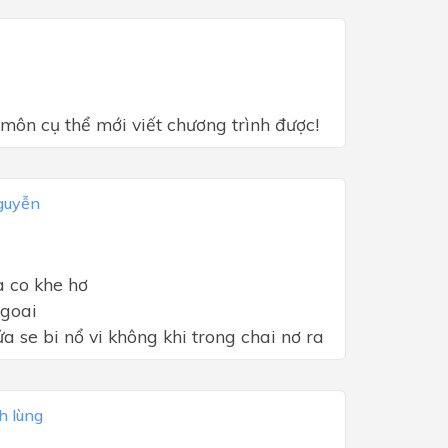
môn cụ thể mới viết chương trình được!
guyễn
a co khe hơ
ngoai
ửa se bi nổ vi không khi trong chai nơ ra
h lùng