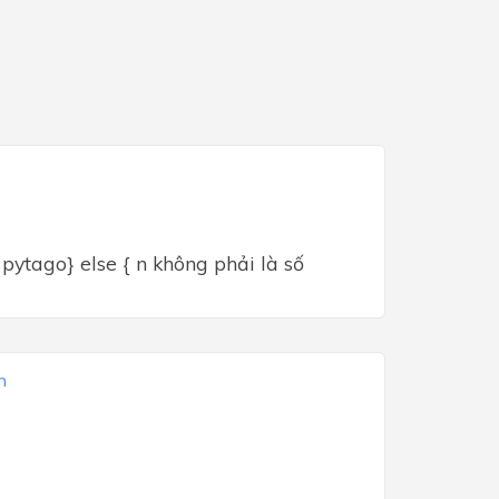
số pytago} else { n không phải là số
h