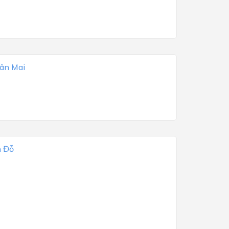
uân Mai
n Đỗ