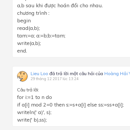
a,b sau khi được hoán đổi cho nhau.
chương trình :
begin
read(a,b);
tam:=a; a:=b;b:=tam;
write(a,b);
end.
Lieu Loo
đã trả lời một câu hỏi của
Hoàng Hải 
29 tháng 12 2017 lúc 13:24
Câu trả lời:
for i:=1 to n do
if a[i] mod 2=0 then s:=s+a[i] else ss:=ss+a[i];
writeln(' a)', s);
write(' b),ss);