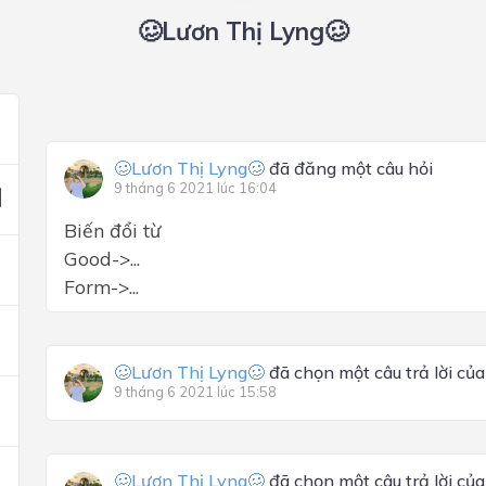
🥴Lươn Thị Lyng🥴
🥴Lươn Thị Lyng🥴
đã đăng một câu hỏi
9 tháng 6 2021 lúc 16:04
Biến đổi từ
Good->...
Form->...
🥴Lươn Thị Lyng🥴
đã chọn một câu trả lời củ
9 tháng 6 2021 lúc 15:58
🥴Lươn Thị Lyng🥴
đã chọn một câu trả lời củ