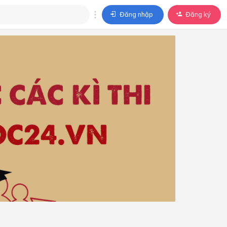
Đăng nhập
Đăng ký
trả lời
ả lời cho câu hỏi của
BÀI HỌC