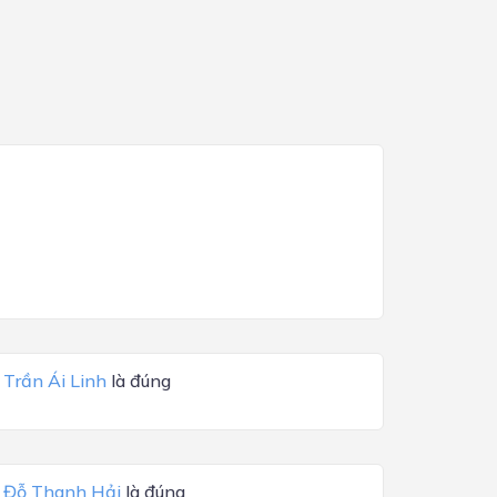
a
Trần Ái Linh
là đúng
a
Đỗ Thanh Hải
là đúng