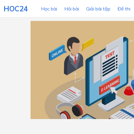
HOC24
Học bài
Hỏi bài
Giải bài tập
Đề thi
LỚP HỌC
MÔN
Lớp 12
Lớp 11
Lớp 10
Lớp 9
Lớp 8
Lớp 7
Lớp 6
Lớp 5