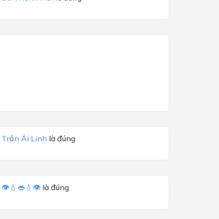
a
Trần Ái Linh
là đúng
a
👁💧👄💧👁
là đúng