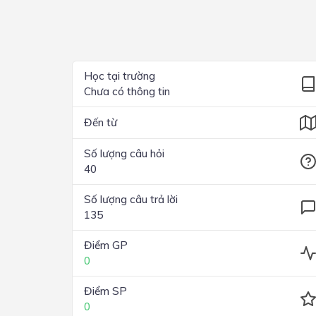
Lớp 4
Lớp 3
Lớp 2
Học tại trường
Chưa có thông tin
Lớp 1
Đến từ
Số lượng câu hỏi
40
Số lượng câu trả lời
135
Điểm GP
0
Điểm SP
0