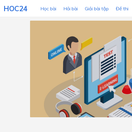
HOC24
Học bài
Hỏi bài
Giải bài tập
Đề thi
LỚP HỌC
MÔN
Lớp 12
Lớp 11
Lớp 10
Lớp 9
Lớp 8
Lớp 7
Lớp 6
Lớp 5