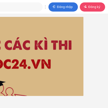
Đăng nhập
Đăng ký
trả lời
ả lời cho câu hỏi của
BÀI HỌC