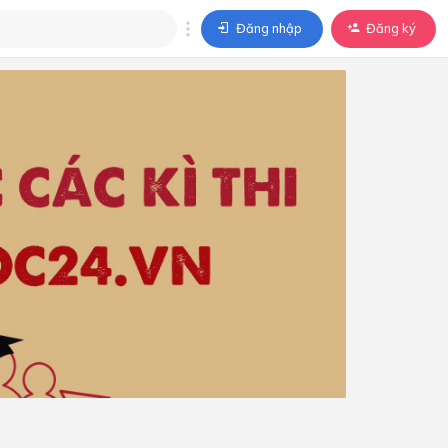
Đăng nhập
Đăng ký
trả lời
ả lời cho câu hỏi của
BÀI HỌC