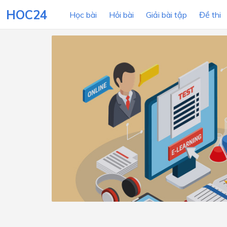
HOC24
Học bài
Hỏi bài
Giải bài tập
Đề thi
LỚP HỌC
MÔN
Lớp 12
Lớp 11
Lớp 10
Lớp 9
Lớp 8
Lớp 7
Lớp 6
Lớp 5