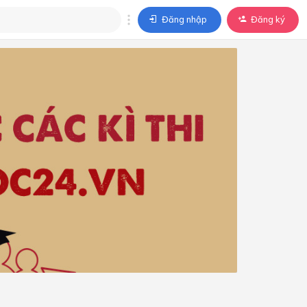
Đăng nhập
Đăng ký
trả lời
ả lời cho câu hỏi của
BÀI HỌC