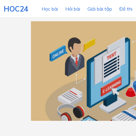
HOC24
Học bài
Hỏi bài
Giải bài tập
Đề thi
LỚP HỌC
MÔN
Lớp 12
Lớp 11
Lớp 10
Lớp 9
Lớp 8
Lớp 7
Lớp 6
Lớp 5