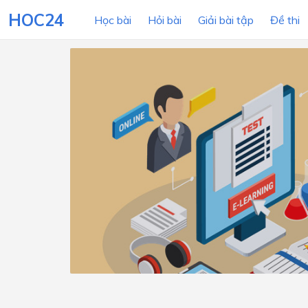
HOC24
Học bài
Hỏi bài
Giải bài tập
Đề thi
LỚP HỌC
MÔN
Lớp 12
Lớp 11
Lớp 10
Lớp 9
Lớp 8
Lớp 7
Lớp 6
Lớp 5