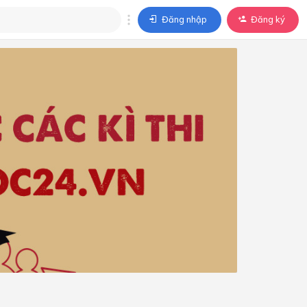
Đăng nhập
Đăng ký
trả lời
ả lời cho câu hỏi của
BÀI HỌC