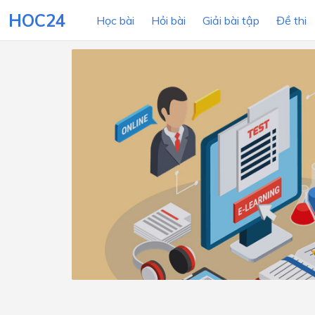
HOC24
Học bài
Hỏi bài
Giải bài tập
Đề thi
LỚP HỌC
MÔN
Lớp 12
Lớp 11
Lớp 10
Lớp 9
Lớp 8
Lớp 7
Lớp 6
Lớp 5