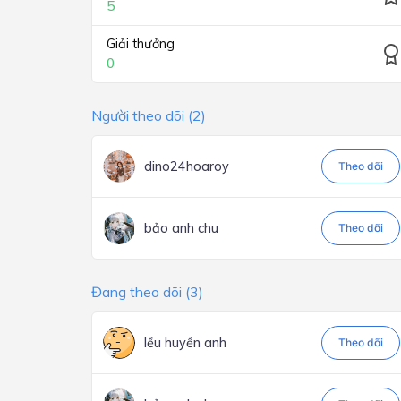
5
Giải thưởng
0
Người theo dõi (2)
dino24hoaroy
Theo dõi
bảo anh chu
Theo dõi
Đang theo dõi (3)
lều huyền anh
Theo dõi