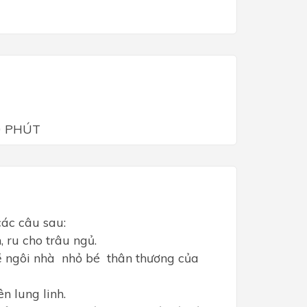
60 PHÚT
các câu sau:
ằm, ru cho trâu ngủ.
m về ngôi nhà nhỏ bé thân thương của
lên lung linh.