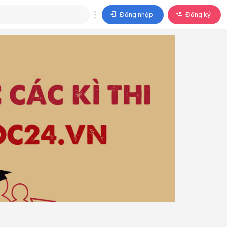
Đăng nhập
Đăng ký
trả lời
ả lời cho câu hỏi của
BÀI HỌC