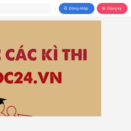
Đăng nhập
Đăng ký
trả lời
ả lời cho câu hỏi của
BÀI HỌC