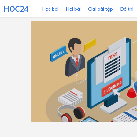
HOC24
Học bài
Hỏi bài
Giải bài tập
Đề thi
LỚP HỌC
MÔN
Lớp 12
Lớp 11
Lớp 10
Lớp 9
Lớp 8
Lớp 7
Lớp 6
Lớp 5