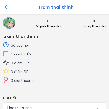
tram thai thinh
0
0
Người theo dõi
Đang theo dõi
tram thai thinh
56 câu hỏi
1 câu trả lời
0 điểm GP
0 điểm SP
0 giải thưởng
Chi tiết
Học tại trường