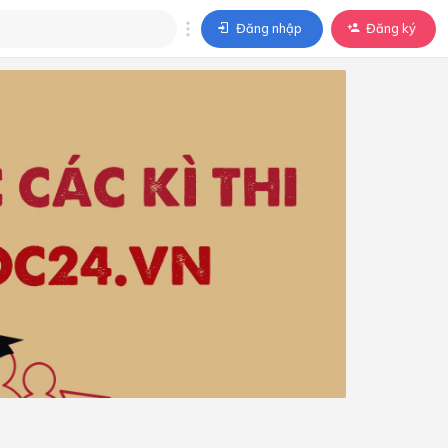
Đăng nhập
Đăng ký
trả lời
ả lời cho câu hỏi của
BÀI HỌC