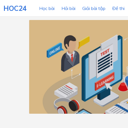
HOC24
Học bài
Hỏi bài
Giải bài tập
Đề thi
LỚP HỌC
MÔN
Lớp 12
Lớp 11
Lớp 10
Lớp 9
Lớp 8
Lớp 7
Lớp 6
Lớp 5