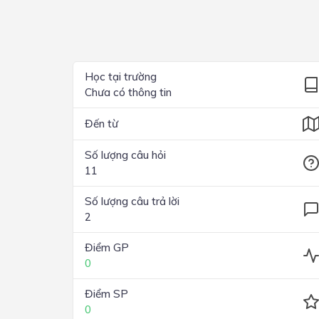
Lớp 4
Lớp 3
Lớp 2
Học tại trường
Chưa có thông tin
Lớp 1
Đến từ
Số lượng câu hỏi
11
Số lượng câu trả lời
2
Điểm GP
0
Điểm SP
0