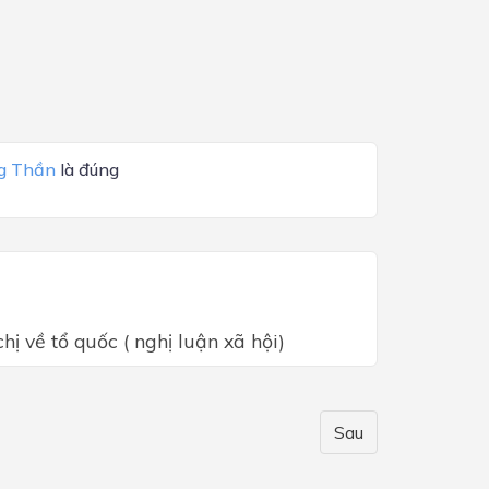
g Thần
là đúng
ị về tổ quốc ( nghị luận xã hội)
Sau