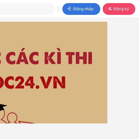
Đăng nhập
Đăng ký
trả lời
ả lời cho câu hỏi của
BÀI HỌC