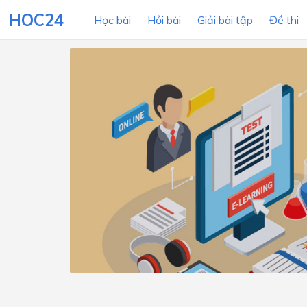
HOC24
Học bài
Hỏi bài
Giải bài tập
Đề thi
LỚP HỌC
MÔN
Lớp 12
Lớp 11
Lớp 10
Lớp 9
Lớp 8
Lớp 7
Lớp 6
Lớp 5