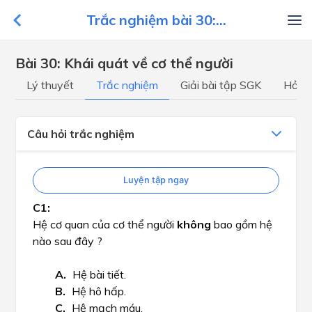
Trắc nghiệm bài 30:...
Bài 30: Khái quát về cơ thể người
Lý thuyết
Trắc nghiệm
Giải bài tập SGK
Hỏi đ
Câu hỏi trắc nghiệm
Luyện tập ngay
Hệ cơ quan của cơ thể người
không
bao gồm hệ
nào sau đây ?
Hệ bài tiết.
Hệ hô hấp.
Hệ mạch máu.