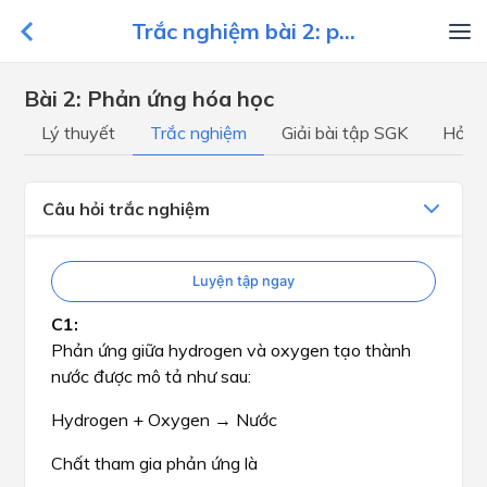
Trắc nghiệm bài 2: p...
Bài 2: Phản ứng hóa học
Lý thuyết
Trắc nghiệm
Giải bài tập SGK
Hỏi đ
Câu hỏi trắc nghiệm
Luyện tập ngay
Phản ứng giữa hydrogen và oxygen tạo thành
nước được mô tả như sau:
Hydrogen + Oxygen → Nước
Chất tham gia phản ứng là