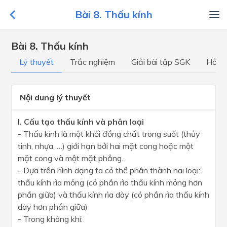
Bài 8. Thấu kính
Bài 8. Thấu kính
Lý thuyết
Trắc nghiệm
Giải bài tập SGK
Hỏi đ
Nội dung lý thuyết
I. Cấu tạo thấu kính và phân loại
- Thấu kính là một khối đồng chất trong suốt (thủy
tinh, nhựa, …) giới hạn bởi hai mặt cong hoặc một
mặt cong và một mặt phẳng.
- Dựa trên hình dạng ta có thể phân thành hai loại:
thấu kính rìa mỏng (có phần rìa thấu kính mỏng hơn
phần giữa) và thấu kính rìa dày (có phần rìa thấu kính
dày hơn phần giữa)
- Trong không khí: