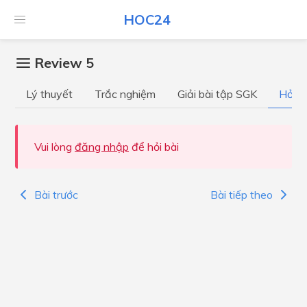
HOC24
Review 5
Lý thuyết
Trắc nghiệm
Giải bài tập SGK
Hỏi đ
Vui lòng
đăng nhập
để hỏi bài
Bài trước
Bài tiếp theo